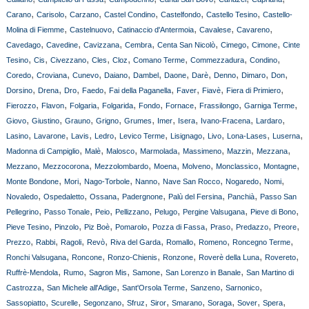
,
,
,
,
,
,
Carano
Carisolo
Carzano
Castel Condino
Castelfondo
Castello Tesino
Castello-
,
,
,
,
,
Molina di Fiemme
Castelnuovo
Catinaccio d'Antermoia
Cavalese
Cavareno
,
,
,
,
,
,
,
Cavedago
Cavedine
Cavizzana
Cembra
Centa San Nicolò
Cimego
Cimone
Cinte
,
,
,
,
,
,
,
,
Tesino
Cis
Civezzano
Cles
Cloz
Comano Terme
Commezzadura
Condino
,
,
,
,
,
,
,
,
,
,
Coredo
Croviana
Cunevo
Daiano
Dambel
Daone
Darè
Denno
Dimaro
Don
,
,
,
,
,
,
,
,
Dorsino
Drena
Dro
Faedo
Fai della Paganella
Faver
Fiavè
Fiera di Primiero
,
,
,
,
,
,
,
,
Fierozzo
Flavon
Folgaria
Folgarida
Fondo
Fornace
Frassilongo
Garniga Terme
,
,
,
,
,
,
,
,
,
Giovo
Giustino
Grauno
Grigno
Grumes
Imer
Isera
Ivano-Fracena
Lardaro
,
,
,
,
,
,
,
,
,
Lasino
Lavarone
Lavis
Ledro
Levico Terme
Lisignago
Livo
Lona-Lases
Luserna
,
,
,
,
,
,
,
Madonna di Campiglio
Malè
Malosco
Marmolada
Massimeno
Mazzin
Mezzana
,
,
,
,
,
,
,
Mezzano
Mezzocorona
Mezzolombardo
Moena
Molveno
Monclassico
Montagne
,
,
,
,
,
,
,
Monte Bondone
Mori
Nago-Torbole
Nanno
Nave San Rocco
Nogaredo
Nomi
,
,
,
,
,
,
Novaledo
Ospedaletto
Ossana
Padergnone
Palù del Fersina
Panchià
Passo San
,
,
,
,
,
,
,
Pellegrino
Passo Tonale
Peio
Pellizzano
Pelugo
Pergine Valsugana
Pieve di Bono
,
,
,
,
,
,
,
,
Pieve Tesino
Pinzolo
Piz Boè
Pomarolo
Pozza di Fassa
Praso
Predazzo
Preore
,
,
,
,
,
,
,
,
Prezzo
Rabbi
Ragoli
Revò
Riva del Garda
Romallo
Romeno
Roncegno Terme
,
,
,
,
,
,
Ronchi Valsugana
Roncone
Ronzo-Chienis
Ronzone
Roverè della Luna
Rovereto
,
,
,
,
,
Ruffrè-Mendola
Rumo
Sagron Mis
Samone
San Lorenzo in Banale
San Martino di
,
,
,
,
,
Castrozza
San Michele all'Adige
Sant'Orsola Terme
Sanzeno
Sarnonico
,
,
,
,
,
,
,
,
,
Sassopiatto
Scurelle
Segonzano
Sfruz
Siror
Smarano
Soraga
Sover
Spera