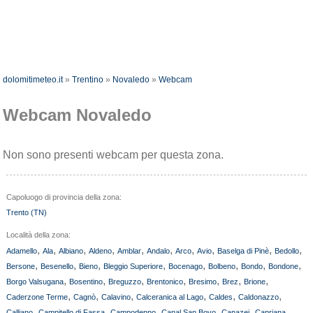
dolomitimeteo.it
»
Trentino
»
Novaledo
»
Webcam
Webcam Novaledo
Non sono presenti webcam per questa zona.
Capoluogo di provincia della zona:
Trento (TN)
Località della zona:
,
,
,
,
,
,
,
,
,
,
Adamello
Ala
Albiano
Aldeno
Amblar
Andalo
Arco
Avio
Baselga di Pinè
Bedollo
,
,
,
,
,
,
,
,
Bersone
Besenello
Bieno
Bleggio Superiore
Bocenago
Bolbeno
Bondo
Bondone
,
,
,
,
,
,
,
Borgo Valsugana
Bosentino
Breguzzo
Brentonico
Bresimo
Brez
Brione
,
,
,
,
,
,
Caderzone Terme
Cagnò
Calavino
Calceranica al Lago
Caldes
Caldonazzo
,
,
,
,
,
,
Calliano
Campitello di Fassa
Campodenno
Canal San Bovo
Canazei
Capriana