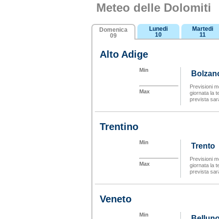
Meteo delle Dolomiti
Lunedi
Martedi
Domenica
10
11
09
Alto Adige
Min
Bolzan
Previsioni me
Max
giornata la
prevista sarà
Trentino
Min
Trento
Previsioni m
Max
giornata la
prevista sarà
Veneto
Min
Bellun