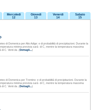
Mercoledi
Giovedi
Venerdi
Sabato
12
13
14
15
o
teo di Domenica per Alto Adige: e di probabilità di precipitazioni. Durante la
 temperatura minima prevista sarà di C, mentre la temperatura massima
 di C. Venti da .(
Dettagli...
)
eteo di Domenica per Trentino: e di probabilità di precipitazioni. Durante la
 temperatura minima prevista sarà di C, mentre la temperatura massima
 di C. Venti da .(
Dettagli...
)
o