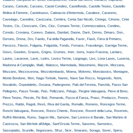
,
,
,
,
,
,
Carano
Carisolo
Carzano
Castel Condino
Castelfondo
Castello Tesino
Castello-
,
,
,
,
,
Molina di Fiemme
Castelnuovo
Catinaccio d'Antermoia
Cavalese
Cavareno
,
,
,
,
,
,
,
Cavedago
Cavedine
Cavizzana
Cembra
Centa San Nicolò
Cimego
Cimone
Cinte
,
,
,
,
,
,
,
,
Tesino
Cis
Civezzano
Cles
Cloz
Comano Terme
Commezzadura
Condino
,
,
,
,
,
,
,
,
,
,
Coredo
Croviana
Cunevo
Daiano
Dambel
Daone
Darè
Denno
Dimaro
Don
,
,
,
,
,
,
,
,
Dorsino
Drena
Dro
Faedo
Fai della Paganella
Faver
Fiavè
Fiera di Primiero
,
,
,
,
,
,
,
,
Fierozzo
Flavon
Folgaria
Folgarida
Fondo
Fornace
Frassilongo
Garniga Terme
,
,
,
,
,
,
,
,
,
Giovo
Giustino
Grauno
Grigno
Grumes
Imer
Isera
Ivano-Fracena
Lardaro
,
,
,
,
,
,
,
,
,
Lasino
Lavarone
Lavis
Ledro
Levico Terme
Lisignago
Livo
Lona-Lases
Luserna
,
,
,
,
,
,
,
Madonna di Campiglio
Malè
Malosco
Marmolada
Massimeno
Mazzin
Mezzana
,
,
,
,
,
,
,
Mezzano
Mezzocorona
Mezzolombardo
Moena
Molveno
Monclassico
Montagne
,
,
,
,
,
,
,
Monte Bondone
Mori
Nago-Torbole
Nanno
Nave San Rocco
Nogaredo
Nomi
,
,
,
,
,
,
Novaledo
Ospedaletto
Ossana
Padergnone
Palù del Fersina
Panchià
Passo San
,
,
,
,
,
,
,
Pellegrino
Passo Tonale
Peio
Pellizzano
Pelugo
Pergine Valsugana
Pieve di Bono
,
,
,
,
,
,
,
,
Pieve Tesino
Pinzolo
Piz Boè
Pomarolo
Pozza di Fassa
Praso
Predazzo
Preore
,
,
,
,
,
,
,
,
Prezzo
Rabbi
Ragoli
Revò
Riva del Garda
Romallo
Romeno
Roncegno Terme
,
,
,
,
,
,
Ronchi Valsugana
Roncone
Ronzo-Chienis
Ronzone
Roverè della Luna
Rovereto
,
,
,
,
,
Ruffrè-Mendola
Rumo
Sagron Mis
Samone
San Lorenzo in Banale
San Martino di
,
,
,
,
,
Castrozza
San Michele all'Adige
Sant'Orsola Terme
Sanzeno
Sarnonico
,
,
,
,
,
,
,
,
,
Sassopiatto
Scurelle
Segonzano
Sfruz
Siror
Smarano
Soraga
Sover
Spera