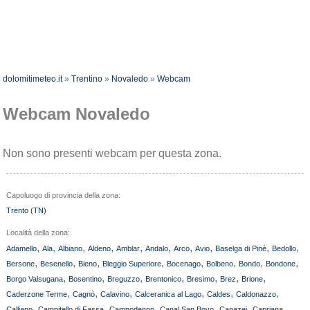
dolomitimeteo.it
»
Trentino
»
Novaledo
»
Webcam
Webcam Novaledo
Non sono presenti webcam per questa zona.
Capoluogo di provincia della zona:
Trento (TN)
Località della zona:
,
,
,
,
,
,
,
,
,
,
Adamello
Ala
Albiano
Aldeno
Amblar
Andalo
Arco
Avio
Baselga di Pinè
Bedollo
,
,
,
,
,
,
,
,
Bersone
Besenello
Bieno
Bleggio Superiore
Bocenago
Bolbeno
Bondo
Bondone
,
,
,
,
,
,
,
Borgo Valsugana
Bosentino
Breguzzo
Brentonico
Bresimo
Brez
Brione
,
,
,
,
,
,
Caderzone Terme
Cagnò
Calavino
Calceranica al Lago
Caldes
Caldonazzo
,
,
,
,
,
,
Calliano
Campitello di Fassa
Campodenno
Canal San Bovo
Canazei
Capriana