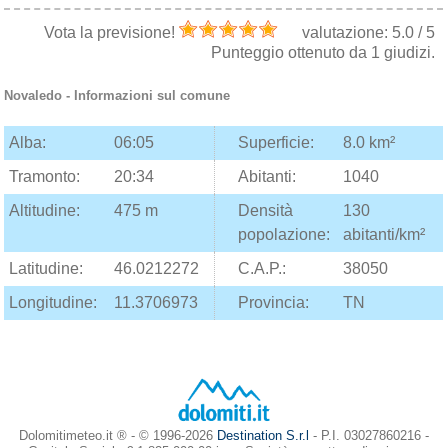
Vota la previsione!
valutazione:
5.0
/
5
Punteggio ottenuto da
1
giudizi.
Novaledo
- Informazioni sul comune
Alba:
06:05
Superficie:
8.0 km²
Tramonto:
20:34
Abitanti:
1040
Altitudine:
475 m
Densità
130
popolazione:
abitanti/km²
Latitudine:
46.0212272
C.A.P.:
38050
Longitudine:
11.3706973
Provincia:
TN
Dolomitimeteo.it ® - © 1996-2026
Destination S.r.l
- P.I. 03027860216 -