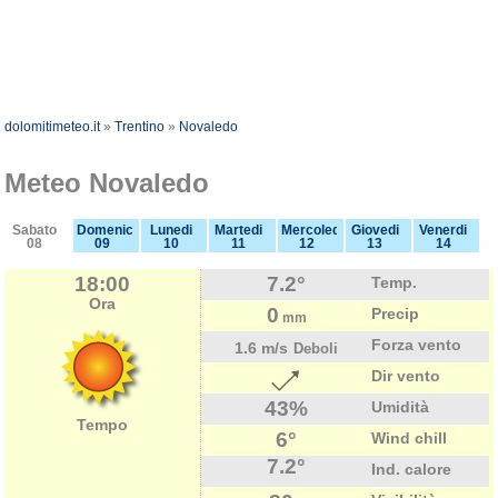
dolomitimeteo.it
»
Trentino
»
Novaledo
Meteo Novaledo
Sabato
Domenica
Lunedi
Martedi
Mercoledi
Giovedi
Venerdi
08
09
10
11
12
13
14
18:00
7.2°
Temp.
Ora
0
Precip
mm
Forza vento
1.6 m/s
Deboli
Dir vento
43%
Umidità
Tempo
6°
Wind chill
7.2°
Ind. calore