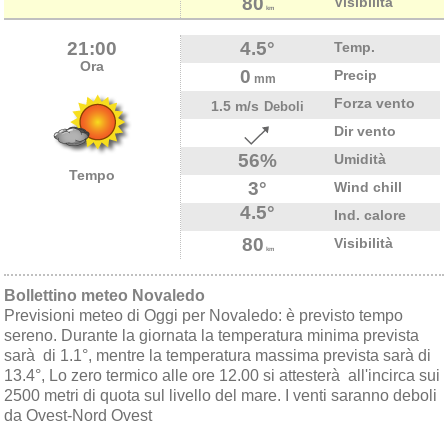
80
Visibilità
km
21:00
4.5°
Temp.
Ora
0
Precip
mm
Forza vento
1.5 m/s
Deboli
Dir vento
56%
Umidità
Tempo
3°
Wind chill
4.5°
Ind. calore
80
Visibilità
km
Bollettino meteo Novaledo
Previsioni meteo di Oggi per Novaledo: è previsto tempo
sereno. Durante la giornata la temperatura minima prevista
sarà di 1.1°, mentre la temperatura massima prevista sarà di
13.4°, Lo zero termico alle ore 12.00 si attesterà all'incirca sui
2500 metri di quota sul livello del mare. I venti saranno deboli
da Ovest-Nord Ovest