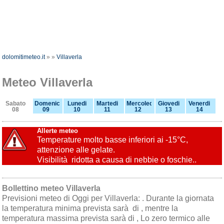
dolomitimeteo.it
»
»
Villaverla
Meteo Villaverla
Sabato
Domenica
Lunedi
Martedi
Mercoledi
Giovedi
Venerdi
08
09
10
11
12
13
14
Allerte meteo
Temperature molto basse inferiori ai -15°C,
attenzione alle gelate.
Visibilità ridotta a causa di nebbie o foschie..
Bollettino meteo Villaverla
Previsioni meteo di Oggi per Villaverla: . Durante la giornata
la temperatura minima prevista sarà di , mentre la
temperatura massima prevista sarà di , Lo zero termico alle