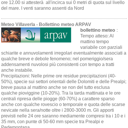
ore 12.00 si attesterà all'incirca sui 0 metri di quota sul livello
del mare. I venti saranno assenti da Nord
Meteo Villaverla - Bollettino meteo ARPAV
bollettino meteo
:
Tempo atteso:
Al
mattino tempo
variabile con parziali
schiarite e annuvolamenti irregolari eventualmente associati a
qualche breve e debole fenomeno; nel pomeriggio/sera
addensamenti nuvolosi più consistenti con tempo a tratti
anche instabile.
Precipitazioni:
Nelle prime ore residue precipitazioni (40-
50%), specie sui settori orientali delle Dolomiti e delle Prealpi;
breve pausa al mattino anche se non del tutto esclusa
qualche pioviggine (10-20%). Tra la tarda mattinata e le ore
centrali ripresa delle piogge (60-70%) a carattere sparso
anche con qualche rovescio o temporale e quota delle scarse
nevicate nella sera/notte oltre i 2800-3000 m. Gli apporti
previsti nelle 24 ore saranno mediamente compresi tra i 10 e i
35 mm, con punte di 50-60 mm specie tra Prealpi e
Pedemontana.