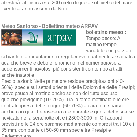
attesterà all'incirca sui 200 metri di quota sul livello del mare.
I venti saranno assenti da Nord
Meteo Santorso - Bollettino meteo ARPAV
bollettino meteo
:
Tempo atteso:
Al
mattino tempo
variabile con parziali
schiarite e annuvolamenti irregolari eventualmente associati a
qualche breve e debole fenomeno; nel pomeriggio/sera
addensamenti nuvolosi più consistenti con tempo a tratti
anche instabile.
Precipitazioni:
Nelle prime ore residue precipitazioni (40-
50%), specie sui settori orientali delle Dolomiti e delle Prealpi;
breve pausa al mattino anche se non del tutto esclusa
qualche pioviggine (10-20%). Tra la tarda mattinata e le ore
centrali ripresa delle piogge (60-70%) a carattere sparso
anche con qualche rovescio o temporale e quota delle scarse
nevicate nella sera/notte oltre i 2800-3000 m. Gli apporti
previsti nelle 24 ore saranno mediamente compresi tra i 10 e i
35 mm, con punte di 50-60 mm specie tra Prealpi e
Pedemontana.