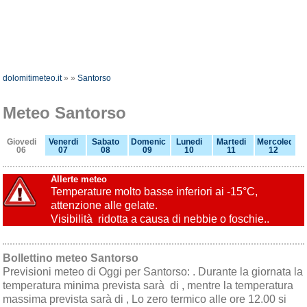
dolomitimeteo.it
»
»
Santorso
Meteo Santorso
Giovedi
Venerdi
Sabato
Domenica
Lunedi
Martedi
Mercoledi
06
07
08
09
10
11
12
Allerte meteo
Temperature molto basse inferiori ai -15°C,
attenzione alle gelate.
Visibilità ridotta a causa di nebbie o foschie..
Bollettino meteo Santorso
Previsioni meteo di Oggi per Santorso: . Durante la giornata la
temperatura minima prevista sarà di , mentre la temperatura
massima prevista sarà di , Lo zero termico alle ore 12.00 si