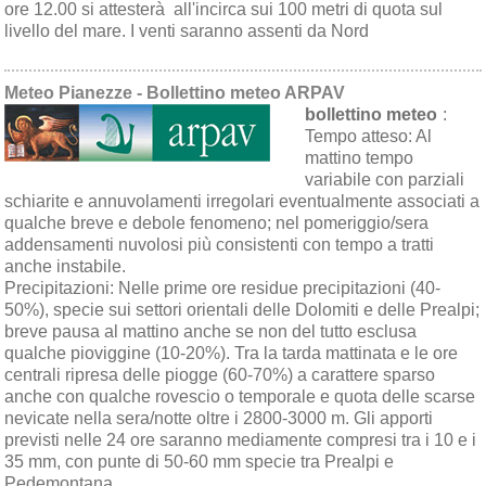
ore 12.00 si attesterà all'incirca sui 100 metri di quota sul
livello del mare. I venti saranno assenti da Nord
Meteo Pianezze - Bollettino meteo ARPAV
bollettino meteo
:
Tempo atteso:
Al
mattino tempo
variabile con parziali
schiarite e annuvolamenti irregolari eventualmente associati a
qualche breve e debole fenomeno; nel pomeriggio/sera
addensamenti nuvolosi più consistenti con tempo a tratti
anche instabile.
Precipitazioni:
Nelle prime ore residue precipitazioni (40-
50%), specie sui settori orientali delle Dolomiti e delle Prealpi;
breve pausa al mattino anche se non del tutto esclusa
qualche pioviggine (10-20%). Tra la tarda mattinata e le ore
centrali ripresa delle piogge (60-70%) a carattere sparso
anche con qualche rovescio o temporale e quota delle scarse
nevicate nella sera/notte oltre i 2800-3000 m. Gli apporti
previsti nelle 24 ore saranno mediamente compresi tra i 10 e i
35 mm, con punte di 50-60 mm specie tra Prealpi e
Pedemontana.