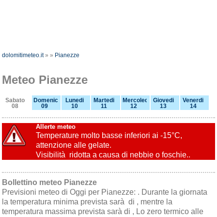
dolomitimeteo.it
»
»
Pianezze
Meteo Pianezze
Sabato
Domenica
Lunedi
Martedi
Mercoledi
Giovedi
Venerdi
08
09
10
11
12
13
14
Allerte meteo
Temperature molto basse inferiori ai -15°C,
attenzione alle gelate.
Visibilità ridotta a causa di nebbie o foschie..
Bollettino meteo Pianezze
Previsioni meteo di Oggi per Pianezze: . Durante la giornata
la temperatura minima prevista sarà di , mentre la
temperatura massima prevista sarà di , Lo zero termico alle