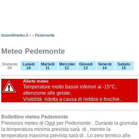
dolomitimeteo.it
»
»
Pedemonte
Meteo Pedemonte
Domenica
Lunedi
Martedi
Mercoledi
Giovedi
Venerdi
Sabato
09
10
11
12
13
14
15
Allerte meteo
Temperature molto basse inferiori ai -15°C,
attenzione alle gelate.
Visibilità ridotta a causa di nebbie o foschie..
Bollettino meteo Pedemonte
Previsioni meteo di Oggi per Pedemonte: . Durante la giornata
la temperatura minima prevista sarà di , mentre la
temperatura massima prevista sarà di , Lo zero termico alle