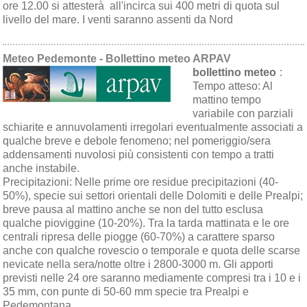
ore 12.00 si attesterà all'incirca sui 400 metri di quota sul
livello del mare. I venti saranno assenti da Nord
Meteo Pedemonte - Bollettino meteo ARPAV
bollettino meteo
:
Tempo atteso:
Al
mattino tempo
variabile con parziali
schiarite e annuvolamenti irregolari eventualmente associati a
qualche breve e debole fenomeno; nel pomeriggio/sera
addensamenti nuvolosi più consistenti con tempo a tratti
anche instabile.
Precipitazioni:
Nelle prime ore residue precipitazioni (40-
50%), specie sui settori orientali delle Dolomiti e delle Prealpi;
breve pausa al mattino anche se non del tutto esclusa
qualche pioviggine (10-20%). Tra la tarda mattinata e le ore
centrali ripresa delle piogge (60-70%) a carattere sparso
anche con qualche rovescio o temporale e quota delle scarse
nevicate nella sera/notte oltre i 2800-3000 m. Gli apporti
previsti nelle 24 ore saranno mediamente compresi tra i 10 e i
35 mm, con punte di 50-60 mm specie tra Prealpi e
Pedemontana.