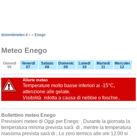
dolomitimeteo.it
»
»
Enego
Meteo Enego
Giovedi
Venerdi
Sabato
Domenica
Lunedi
Martedi
Mercoledi
06
07
08
09
10
11
12
Allerte meteo
Temperature molto basse inferiori ai -15°C,
attenzione alle gelate.
Visibilità ridotta a causa di nebbie o foschie..
Bollettino meteo Enego
Previsioni meteo di Oggi per Enego: . Durante la giornata la
temperatura minima prevista sarà di , mentre la temperatura
massima prevista sarà di , Lo zero termico alle ore 12.00 si