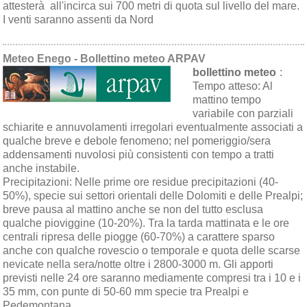
attesterà all'incirca sui 700 metri di quota sul livello del mare.
I venti saranno assenti da Nord
Meteo Enego - Bollettino meteo ARPAV
bollettino meteo
:
Tempo atteso:
Al
mattino tempo
variabile con parziali
schiarite e annuvolamenti irregolari eventualmente associati a
qualche breve e debole fenomeno; nel pomeriggio/sera
addensamenti nuvolosi più consistenti con tempo a tratti
anche instabile.
Precipitazioni:
Nelle prime ore residue precipitazioni (40-
50%), specie sui settori orientali delle Dolomiti e delle Prealpi;
breve pausa al mattino anche se non del tutto esclusa
qualche pioviggine (10-20%). Tra la tarda mattinata e le ore
centrali ripresa delle piogge (60-70%) a carattere sparso
anche con qualche rovescio o temporale e quota delle scarse
nevicate nella sera/notte oltre i 2800-3000 m. Gli apporti
previsti nelle 24 ore saranno mediamente compresi tra i 10 e i
35 mm, con punte di 50-60 mm specie tra Prealpi e
Pedemontana.