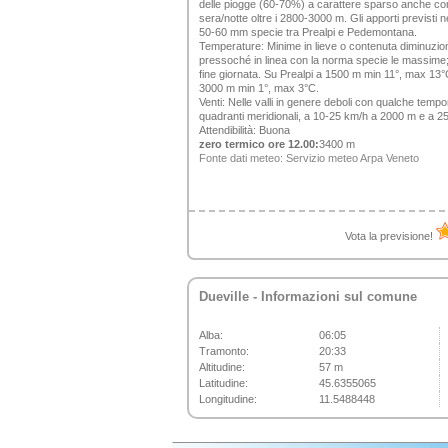
delle piogge (60-70%) a carattere sparso anche con
sera/notte oltre i 2800-3000 m. Gli apporti previsti
50-60 mm specie tra Prealpi e Pedemontana.
Temperature:
Minime in lieve o contenuta diminuzio
pressoché in linea con la norma specie le massime;
fine giornata. Su Prealpi a 1500 m min 11°, max 13
3000 m min 1°, max 3°C.
Venti:
Nelle valli in genere deboli con qualche tempo
quadranti meridionali, a 10-25 km/h a 2000 m e a 
Attendibilità:
Buona
zero termico ore 12.00:
3400 m
Fonte dati meteo:
Servizio meteo Arpa Veneto
Vota la previsione!
Dueville
- Informazioni sul comune
Alba:
06:05
Tramonto:
20:33
Altitudine:
57 m
Latitudine:
45.6355065
Longitudine:
11.5488448