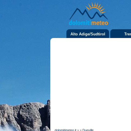
Alto Adige/Sudtirol
Tre
dolomitimeteo.it
»
»
Dueville