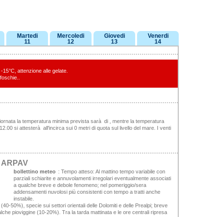
Martedi
Mercoledi
Giovedi
Venerdi
11
12
13
14
-15°C, attenzione alle gelate.
 foschie..
giornata la temperatura minima prevista sarà di , mentre la temperatura
00 si attesterà all'incirca sui 0 metri di quota sul livello del mare. I venti
eo ARPAV
bollettino meteo
:
Tempo atteso:
Al mattino tempo variabile con
parziali schiarite e annuvolamenti irregolari eventualmente associati
a qualche breve e debole fenomeno; nel pomeriggio/sera
addensamenti nuvolosi più consistenti con tempo a tratti anche
instabile.
(40-50%), specie sui settori orientali delle Dolomiti e delle Prealpi; breve
che pioviggine (10-20%). Tra la tarda mattinata e le ore centrali ripresa