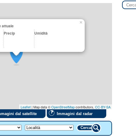
×
 attuale
Precip
Umidità
Leaflet
| Map data ©
OpenStreetMap
contributors,
CC-BY-SA
magini dal satellite
Immagini dal radar
Cerca