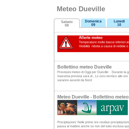
Meteo Dueville
Domenica
Lunedi
Sabato
09
10
08
Allerte meteo
Temperature molto basse inferiori ai 
Visibilità ridotta a causa di nebbie o
Bollettino meteo Dueville
Previsioni meteo di Oggi per Dueville: . Durante la 
massima prevista sarà di , Lo zero termico alle ore 12.
saranno assenti da Nord
Meteo Dueville - Bollettino met
Precipitazioni:
Nelle prime ore residue precipitazioni 
pausa al mattino anche se non del tutto esclusa qual