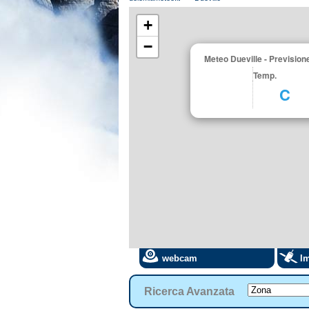
+
−
Meteo Dueville - Previsione
Temp.
C
webcam
Im
Ricerca Avanzata