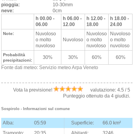
pioggia:
10-30mm
neve:
0cm
h 00.00 -
h 06.00 -
h 12.00 -
h 18.00 -
06.00
12.00
18.00
24.00
Note:
Nuvoloso
Nuvoloso
Nuvoloso
o molto
Nuvoloso
o molto
o molto
nuvoloso
nuvoloso
nuvoloso
Probabilità
30%
30%
60%
60%
precipitazioni:
Fonte dati meteo:
Servizio meteo Arpa Veneto
Vota la previsione!
valutazione:
4.5
/
5
Punteggio ottenuto da
4
giudizi.
Sospirolo
- Informazioni sul comune
Alba:
05:59
Superficie:
66.0 km²
Tramonto:
20:35
Abitanti:
3246