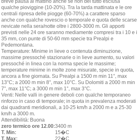
breve pausa al mattino anche se non del tutto esclusa
qualche pioviggine (10-20%). Tra la tarda mattinata e le ore
centrali ripresa delle piogge (60-70%) a carattere sparso
anche con qualche rovescio o temporale e quota delle scarse
nevicate nella sera/notte oltre i 2800-3000 m. Gli apporti
previsti nelle 24 ore saranno mediamente compresi tra i 10 e i
35 mm, con punte di 50-60 mm specie tra Prealpi e
Pedemontana.
Temperature:
Minime in lieve o contenuta diminuzione,
massime pressoché stazionarie o in lieve aumento, su valori
pressoché in linea con la norma specie le massime;
temperature minime in molte zone misurate, specie in quota,
ancora a fine giornata. Su Prealpi a 1500 m min 11°, max
13°C; a 2000 m min 8°, max 10°C. Su Dolomiti a 2000 m min
7°, max 11°C; a 3000 m min 1°, max 3°C.
Venti:
Nelle valli in genere deboli con qualche temporaneo
rinforzo in caso di temporale; in quota in prevalenza moderati
dai quadranti meridionali, a 10-25 km/h a 2000 m e a 25-30
km/h a 3000 m.
Attendibilità:
Buona
zero termico ore 12.00:
3400 m
T. Min:
15�C
T. Max:
22�C