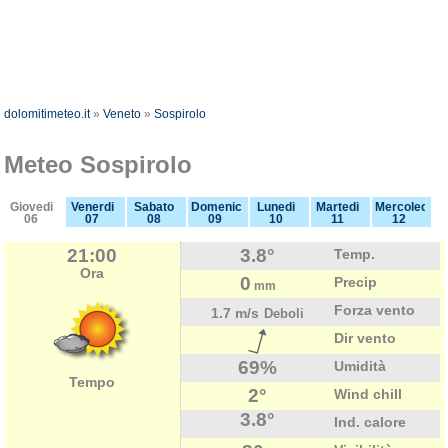
dolomitimeteo.it
»
Veneto
»
Sospirolo
Meteo Sospirolo
Giovedi
Venerdi
Sabato
Domenica
Lunedi
Martedi
Mercoledi
06
07
08
09
10
11
12
21:00
3.8°
Temp.
Ora
0
Precip
mm
Forza vento
1.7 m/s
Deboli
Dir vento
69%
Umidità
Tempo
2°
Wind chill
3.8°
Ind. calore