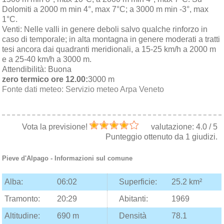
Dolomiti a 2000 m min 4°, max 7°C; a 3000 m min -3°, max
1°C.
Venti:
Nelle valli in genere deboli salvo qualche rinforzo in
caso di temporale; in alta montagna in genere moderati a tratti
tesi ancora dai quadranti meridionali, a 15-25 km/h a 2000 m
e a 25-40 km/h a 3000 m.
Attendibilità:
Buona
zero termico ore 12.00:
3000 m
Fonte dati meteo:
Servizio meteo Arpa Veneto
Vota la previsione!
valutazione:
4.0
/
5
Punteggio ottenuto da
1
giudizi.
Pieve d'Alpago
- Informazioni sul comune
Alba:
06:02
Superficie:
25.2 km²
Tramonto:
20:29
Abitanti:
1969
Altitudine:
690 m
Densità
78.1