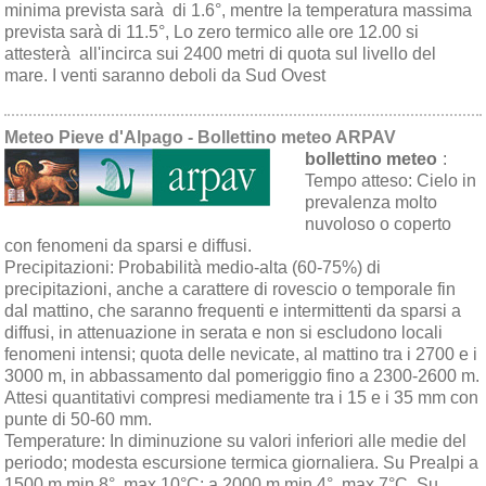
minima prevista sarà di 1.6°, mentre la temperatura massima
prevista sarà di 11.5°, Lo zero termico alle ore 12.00 si
attesterà all'incirca sui 2400 metri di quota sul livello del
mare. I venti saranno deboli da Sud Ovest
Meteo Pieve d'Alpago - Bollettino meteo ARPAV
bollettino meteo
:
Tempo atteso:
Cielo in
prevalenza molto
nuvoloso o coperto
con fenomeni da sparsi e diffusi.
Precipitazioni:
Probabilità medio-alta (60-75%) di
precipitazioni, anche a carattere di rovescio o temporale fin
dal mattino, che saranno frequenti e intermittenti da sparsi a
diffusi, in attenuazione in serata e non si escludono locali
fenomeni intensi; quota delle nevicate, al mattino tra i 2700 e i
3000 m, in abbassamento dal pomeriggio fino a 2300-2600 m.
Attesi quantitativi compresi mediamente tra i 15 e i 35 mm con
punte di 50-60 mm.
Temperature:
In diminuzione su valori inferiori alle medie del
periodo; modesta escursione termica giornaliera. Su Prealpi a
1500 m min 8°, max 10°C; a 2000 m min 4°, max 7°C. Su