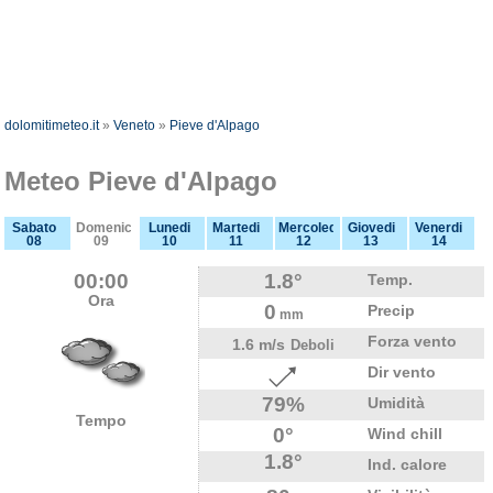
dolomitimeteo.it
»
Veneto
»
Pieve d'Alpago
Meteo Pieve d'Alpago
Sabato
Domenica
Lunedi
Martedi
Mercoledi
Giovedi
Venerdi
08
09
10
11
12
13
14
00:00
1.8°
Temp.
Ora
0
Precip
mm
Forza vento
1.6 m/s
Deboli
Dir vento
79%
Umidità
Tempo
0°
Wind chill
1.8°
Ind. calore