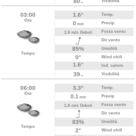
80
Visibilità
km
03:00
1.6°
Temp.
Ora
0
Precip
mm
Forza vento
1.6 m/s
Deboli
Dir vento
85%
Umidità
Tempo
0°
Wind chill
1.6°
Ind. calore
39
Visibilità
km
06:00
3.3°
Temp.
Ora
0.1
Precip
mm
Forza vento
1.6 m/s
Deboli
Dir vento
83%
Umidità
Tempo
2°
Wind chill