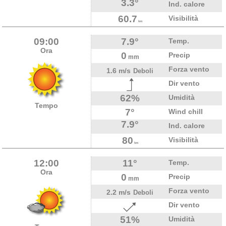
3.3°
Ind. calore
60.7
Visibilità
km
09:00
7.9°
Temp.
Ora
0
Precip
mm
Forza vento
1.6 m/s
Deboli
Dir vento
62%
Umidità
Tempo
7°
Wind chill
7.9°
Ind. calore
80
Visibilità
km
12:00
11°
Temp.
Ora
0
Precip
mm
Forza vento
2.2 m/s
Deboli
Dir vento
51%
Umidità