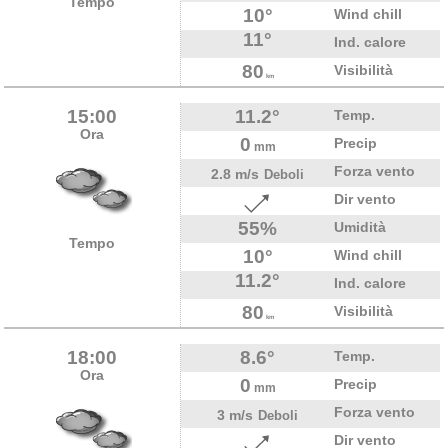
Tempo
10°
Wind chill
11°
Ind. calore
80
Visibilità
km
15:00
11.2°
Temp.
Ora
0
Precip
mm
Forza vento
2.8 m/s
Deboli
Dir vento
55%
Umidità
Tempo
10°
Wind chill
11.2°
Ind. calore
80
Visibilità
km
18:00
8.6°
Temp.
Ora
0
Precip
mm
Forza vento
3 m/s
Deboli
Dir vento