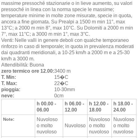
massime pressoché stazionarie o in lieve aumento, su valori
pressoché in linea con la norma specie le massime;
temperature minime in molte zone misurate, specie in quota,
ancora a fine giornata. Su Prealpi a 1500 m min 11°, max
13°C; a 2000 m min 8°, max 10°C. Su Dolomiti a 2000 m min
7°, max 11°C; a 3000 m min 1°, max 3°C.
Venti:
Nelle valli in genere deboli con qualche temporaneo
rinforzo in caso di temporale; in quota in prevalenza moderati
dai quadranti meridionali, a 10-25 km/h a 2000 m e a 25-30
km/h a 3000 m.
Attendibilità:
Buona
zero termico ore 12.00:
3400 m
T. Min:
15�C
T. Max:
22�C
pioggia:
10-30mm
neve:
0cm
h 00.00 -
h 06.00 -
h 12.00 -
h 18.00 -
06.00
12.00
18.00
24.00
Note:
Nuvoloso
Nuvoloso
Nuvoloso
o molto
Nuvoloso
o molto
o molto
nuvoloso
nuvoloso
nuvoloso