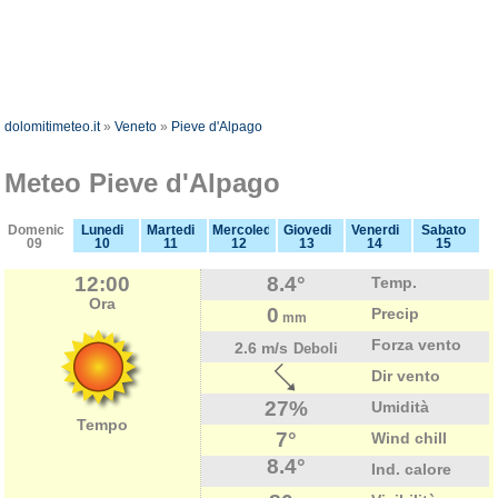
dolomitimeteo.it
»
Veneto
»
Pieve d'Alpago
Meteo Pieve d'Alpago
Domenica
Lunedi
Martedi
Mercoledi
Giovedi
Venerdi
Sabato
09
10
11
12
13
14
15
12:00
8.4°
Temp.
Ora
0
Precip
mm
Forza vento
2.6 m/s
Deboli
Dir vento
27%
Umidità
Tempo
7°
Wind chill
8.4°
Ind. calore