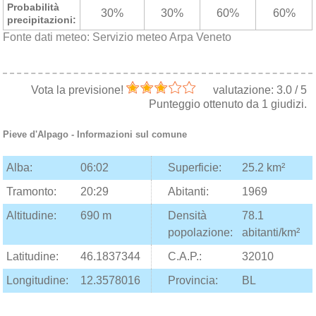
Probabilità
30%
30%
60%
60%
precipitazioni:
Fonte dati meteo:
Servizio meteo Arpa Veneto
Vota la previsione!
valutazione:
3.0
/
5
Punteggio ottenuto da
1
giudizi.
Pieve d'Alpago
- Informazioni sul comune
Alba:
06:02
Superficie:
25.2 km²
Tramonto:
20:29
Abitanti:
1969
Altitudine:
690 m
Densità
78.1
popolazione:
abitanti/km²
Latitudine:
46.1837344
C.A.P.:
32010
Longitudine:
12.3578016
Provincia:
BL