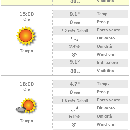
80
Visibilità
km
15:00
9.1°
Temp.
Ora
0
Precip
mm
Forza vento
2.2 m/s
Deboli
Dir vento
28%
Umidità
Tempo
8°
Wind chill
9.1°
Ind. calore
80
Visibilità
km
18:00
4.7°
Temp.
Ora
0
Precip
mm
Forza vento
1.8 m/s
Deboli
Dir vento
61%
Umidità
Tempo
3°
Wind chill