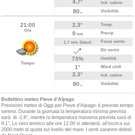
4.7°
Ind. calore
80
Visibilità
km
21:00
2.3°
Temp.
Ora
0
Precip
mm
Forza vento
1.7 m/s
Deboli
Dir vento
73%
Umidità
Tempo
1°
Wind chill
2.3°
Ind. calore
80
Visibilità
km
Bollettino meteo Pieve d'Alpago
Previsioni meteo di Oggi per Pieve d'Alpago: è previsto tempo
sereno. Durante la giornata la temperatura minima prevista
sarà di -2.8°, mentre la temperatura massima prevista sarà di
9.1°, Lo zero termico alle ore 12.00 si attesterà all'incirca sui
2000 metri di quota sul livello del mare. I venti saranno deboli