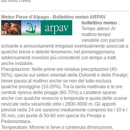
da Nord Ovest
Meteo Pieve d'Alpago - Bollettino meteo ARPAV
bollettino meteo
:
Tempo atteso:
Al
mattino tempo
variabile con parziali
schiarite e annuvolamenti irregolari eventualmente associati a
qualche breve e debole fenomeno; nel pomeriggio/sera
addensamenti nuvolosi più consistenti con tempo a tratti
anche instabile.
Precipitazioni:
Nelle prime ore residue precipitazioni (40-
50%), specie sui settori orientali delle Dolomiti e delle Prealpi;
breve pausa al mattino anche se non del tutto esclusa
qualche pioviggine (10-20%). Tra la tarda mattinata e le ore
centrali ripresa delle piogge (60-70%) a carattere sparso
anche con qualche rovescio o temporale e quota delle scarse
nevicate nella sera/notte oltre i 2800-3000 m. Gli apporti
previsti nelle 24 ore saranno mediamente compresi tra i 10 e i
35 mm, con punte di 50-60 mm specie tra Prealpi e
Pedemontana.
Temperature:
Minime in lieve o contenuta diminuzione,