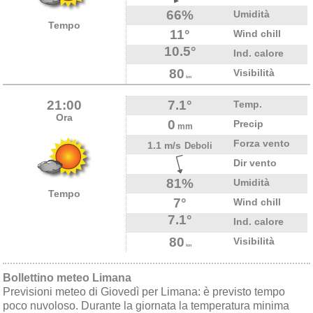
66%
Umidità
Tempo
11°
Wind chill
10.5°
Ind. calore
80
Visibilità
km
21:00
7.1°
Temp.
Ora
0
Precip
mm
Forza vento
1.1 m/s
Deboli
Dir vento
81%
Umidità
Tempo
7°
Wind chill
7.1°
Ind. calore
80
Visibilità
km
Bollettino meteo Limana
Previsioni meteo di Giovedì per Limana: è previsto tempo
poco nuvoloso. Durante la giornata la temperatura minima