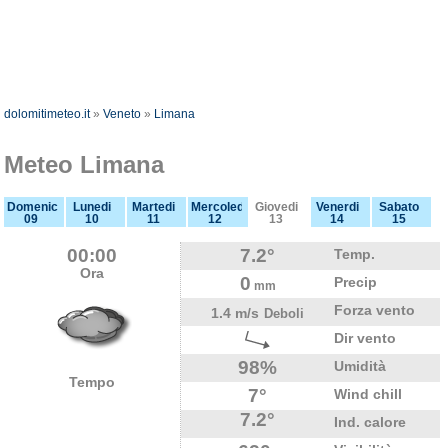
dolomitimeteo.it
»
Veneto
»
Limana
Meteo Limana
Domenica
Lunedi
Martedi
Mercoledi
Giovedi
Venerdi
Sabato
09
10
11
12
13
14
15
00:00
7.2°
Temp.
Ora
0
Precip
mm
Forza vento
1.4 m/s
Deboli
Dir vento
98%
Umidità
Tempo
7°
Wind chill
7.2°
Ind. calore