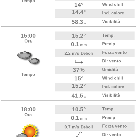
Tempo
14°
Wind chill
14.4°
Ind. calore
58.3
Visibilità
km
15:00
15.2°
Temp.
Ora
0.1
Precip
mm
Forza vento
2.2 m/s
Deboli
Dir vento
37%
Umidità
Tempo
15°
Wind chill
15.2°
Ind. calore
41.5
Visibilità
km
18:00
10.5°
Temp.
Ora
0.1
Precip
mm
Forza vento
0.7 m/s
Deboli
Dir vento