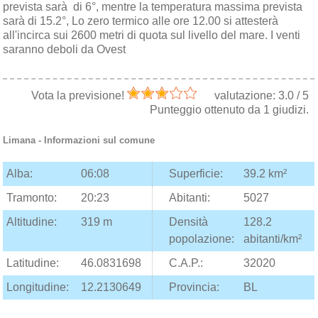
prevista sarà di 6°, mentre la temperatura massima prevista
sarà di 15.2°, Lo zero termico alle ore 12.00 si attesterà
all'incirca sui 2600 metri di quota sul livello del mare. I venti
saranno deboli da Ovest
Vota la previsione!
valutazione:
3.0
/
5
Punteggio ottenuto da
1
giudizi.
Limana
- Informazioni sul comune
Alba:
06:08
Superficie:
39.2 km²
Tramonto:
20:23
Abitanti:
5027
Altitudine:
319 m
Densità
128.2
popolazione:
abitanti/km²
Latitudine:
46.0831698
C.A.P.:
32020
Longitudine:
12.2130649
Provincia:
BL