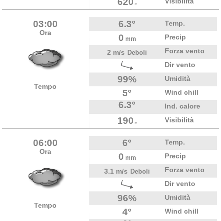
620
Visibilità
m
03:00
6.3°
Temp.
Ora
0
Precip
mm
Forza vento
2 m/s
Deboli
Dir vento
99%
Umidità
Tempo
5°
Wind chill
6.3°
Ind. calore
190
Visibilità
m
06:00
6°
Temp.
Ora
0
Precip
mm
Forza vento
3.1 m/s
Deboli
Dir vento
96%
Umidità
Tempo
4°
Wind chill