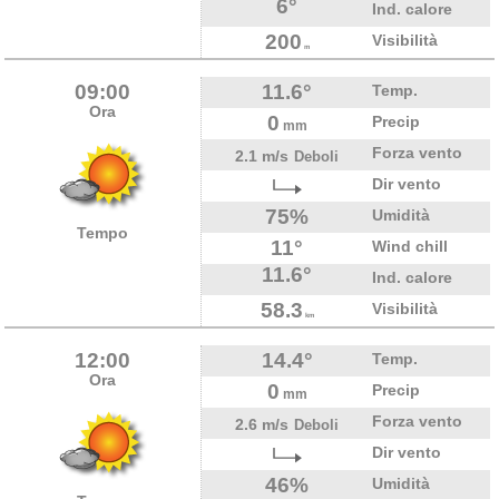
6°
Ind. calore
200
Visibilità
m
09:00
11.6°
Temp.
Ora
0
Precip
mm
Forza vento
2.1 m/s
Deboli
Dir vento
75%
Umidità
Tempo
11°
Wind chill
11.6°
Ind. calore
58.3
Visibilità
km
12:00
14.4°
Temp.
Ora
0
Precip
mm
Forza vento
2.6 m/s
Deboli
Dir vento
46%
Umidità