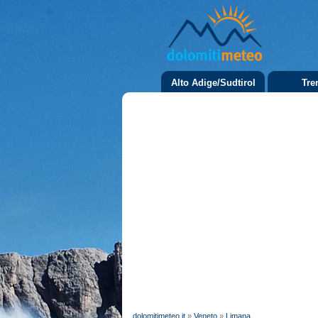
Alto Adige/Sudtirol
Tre
dolomitimeteo.it
»
Veneto
»
Limana