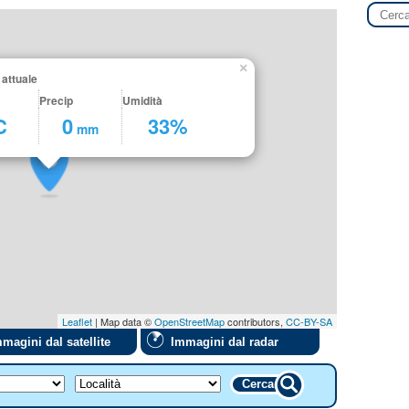
×
 attuale
Precip
Umidità
C
0
33%
mm
Leaflet
| Map data ©
OpenStreetMap
contributors,
CC-BY-SA
magini dal satellite
Immagini dal radar
Cerca