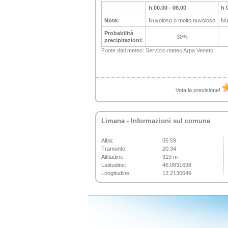
h 00.00 - 06.00
h 
Note:
Nuvoloso o molto nuvoloso
Nu
Probabilità
30%
precipitazioni:
Fonte dati meteo:
Servizio meteo Arpa Veneto
Vota la previsione!
Limana
- Informazioni sul comune
Alba:
05:59
Tramonto:
20:34
Altitudine:
319 m
Latitudine:
46.0831698
Longitudine:
12.2130649