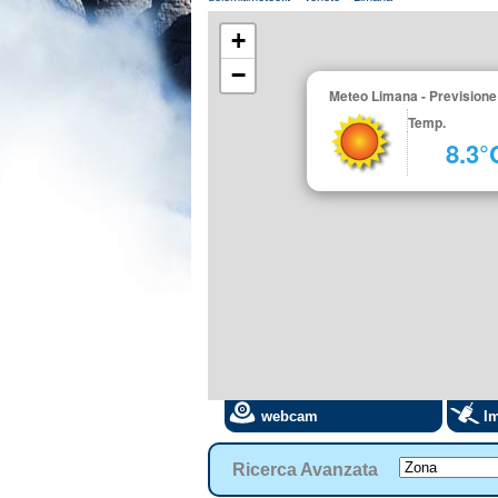
+
−
Meteo Limana - Previsione
Temp.
8.3°
webcam
Im
Ricerca Avanzata