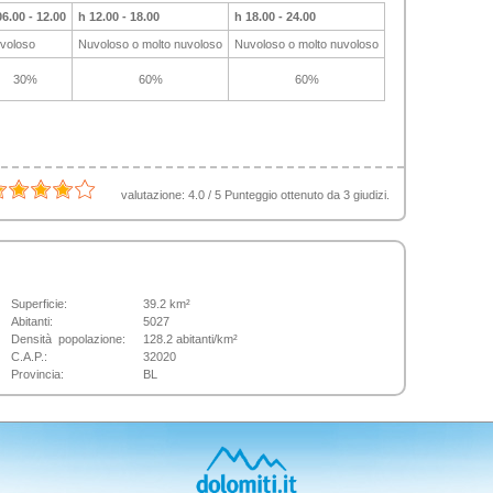
06.00 - 12.00
h 12.00 - 18.00
h 18.00 - 24.00
voloso
Nuvoloso o molto nuvoloso
Nuvoloso o molto nuvoloso
30%
60%
60%
valutazione:
4.0
/
5
Punteggio ottenuto da
3
giudizi.
Superficie:
39.2 km²
Abitanti:
5027
Densità popolazione:
128.2 abitanti/km²
C.A.P.:
32020
Provincia:
BL