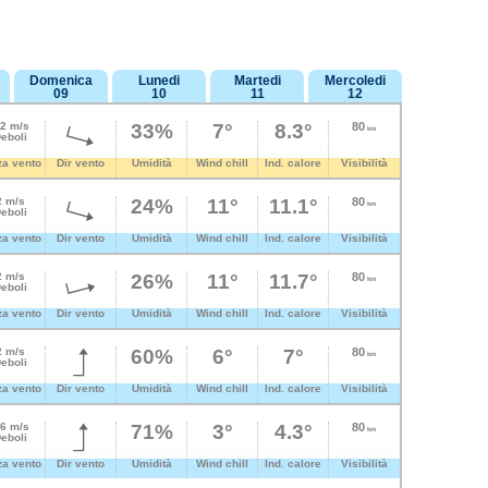
Domenica
Lunedi
Martedi
Mercoledi
09
10
11
12
.2 m/s
33%
7°
8.3°
80
km
eboli
za vento
Dir vento
Umidità
Wind chill
Ind. calore
Visibilità
2 m/s
24%
11°
11.1°
80
km
eboli
za vento
Dir vento
Umidità
Wind chill
Ind. calore
Visibilità
2 m/s
26%
11°
11.7°
80
km
eboli
za vento
Dir vento
Umidità
Wind chill
Ind. calore
Visibilità
2 m/s
60%
6°
7°
80
km
eboli
za vento
Dir vento
Umidità
Wind chill
Ind. calore
Visibilità
.6 m/s
71%
3°
4.3°
80
km
eboli
za vento
Dir vento
Umidità
Wind chill
Ind. calore
Visibilità