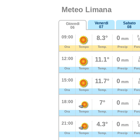
Meteo Limana
Venerdi
Sabato
Giovedi
07
08
06
09:00
8.3°
0
2
mm
D
Ora
Tempo
Temp.
Precip
For
12:00
11.1°
0
mm
D
Ora
Tempo
Temp.
Precip
For
15:00
11.7°
0
mm
D
Ora
Tempo
Temp.
Precip
For
18:00
7°
0
mm
D
Ora
Tempo
Temp.
Precip
For
21:00
4.3°
0
1
mm
D
Ora
Tempo
Temp.
Precip
For