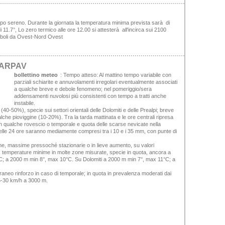
mpo sereno. Durante la giornata la temperatura minima prevista sarà di
11.7°, Lo zero termico alle ore 12.00 si attesterà all'incirca sui 2100
 deboli da Ovest-Nord Ovest
o ARPAV
bollettino meteo
:
Tempo atteso:
Al mattino tempo variabile con
parziali schiarite e annuvolamenti irregolari eventualmente associati
a qualche breve e debole fenomeno; nel pomeriggio/sera
addensamenti nuvolosi più consistenti con tempo a tratti anche
instabile.
(40-50%), specie sui settori orientali delle Dolomiti e delle Prealpi; breve
che pioviggine (10-20%). Tra la tarda mattinata e le ore centrali ripresa
 qualche rovescio o temporale e quota delle scarse nevicate nella
 nelle 24 ore saranno mediamente compresi tra i 10 e i 35 mm, con punte di
ne, massime pressoché stazionarie o in lieve aumento, su valori
 temperature minime in molte zone misurate, specie in quota, ancora a
°C; a 2000 m min 8°, max 10°C. Su Dolomiti a 2000 m min 7°, max 11°C; a
raneo rinforzo in caso di temporale; in quota in prevalenza moderati dai
25-30 km/h a 3000 m.