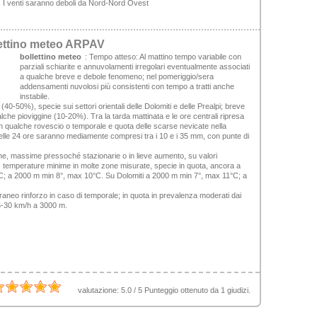
are. I venti saranno deboli da Nord-Nord Ovest
lettino meteo ARPAV
bollettino meteo
:
Tempo atteso:
Al mattino tempo variabile con
parziali schiarite e annuvolamenti irregolari eventualmente associati
a qualche breve e debole fenomeno; nel pomeriggio/sera
addensamenti nuvolosi più consistenti con tempo a tratti anche
instabile.
(40-50%), specie sui settori orientali delle Dolomiti e delle Prealpi; breve
che pioviggine (10-20%). Tra la tarda mattinata e le ore centrali ripresa
 qualche rovescio o temporale e quota delle scarse nevicate nella
 nelle 24 ore saranno mediamente compresi tra i 10 e i 35 mm, con punte di
ne, massime pressoché stazionarie o in lieve aumento, su valori
 temperature minime in molte zone misurate, specie in quota, ancora a
°C; a 2000 m min 8°, max 10°C. Su Dolomiti a 2000 m min 7°, max 11°C; a
raneo rinforzo in caso di temporale; in quota in prevalenza moderati dai
25-30 km/h a 3000 m.
valutazione:
5.0
/
5
Punteggio ottenuto da
1
giudizi.