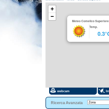
+
−
Meteo Comelico Superiore 
Temp.
0.3°
webcam
Im
Ricerca Avanzata