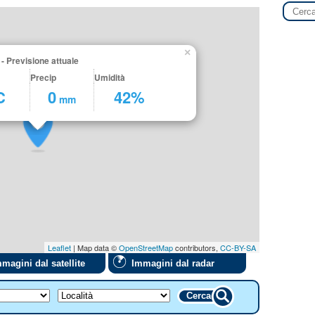
×
- Previsione attuale
Precip
Umidità
C
0
42%
mm
Leaflet
| Map data ©
OpenStreetMap
contributors,
CC-BY-SA
magini dal satellite
Immagini dal radar
Cerca