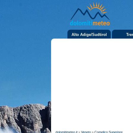
Alto Adige/Sudtirol
Tre
dolomitimeteo.it
»
Veneto
»
Comelico Superiore