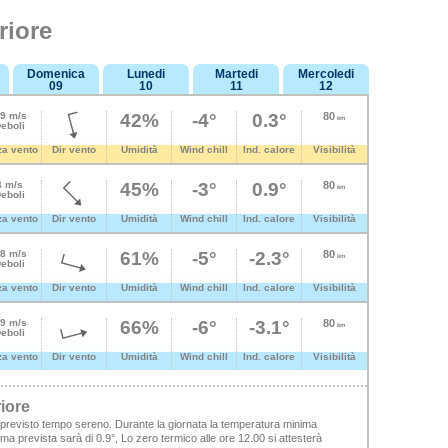
riore
Domenica
Lunedi
Martedi
Mercoledi
09
10
11
12
.9 m/s
42%
-4°
0.3°
80
km
eboli
za vento
Dir vento
Umidità
Wind chill
Ind. calore
Visibilità
4 m/s
45%
-3°
0.9°
80
km
eboli
za vento
Dir vento
Umidità
Wind chill
Ind. calore
Visibilità
.8 m/s
61%
-5°
-2.3°
80
km
eboli
za vento
Dir vento
Umidità
Wind chill
Ind. calore
Visibilità
.9 m/s
66%
-6°
-3.1°
80
km
eboli
za vento
Dir vento
Umidità
Wind chill
Ind. calore
Visibilità
iore
 previsto tempo sereno. Durante la giornata la temperatura minima
a prevista sarà di 0.9°, Lo zero termico alle ore 12.00 si attesterà