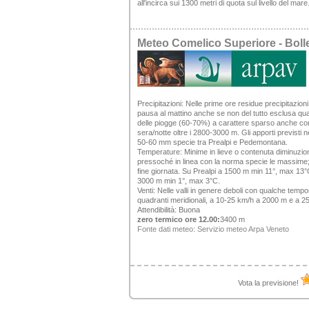
all'incirca sui 1300 metri di quota sul livello del m
Meteo Comelico Superiore - Bol
Precipitazioni:
Nelle prime ore residue precipitazioni 
pausa al mattino anche se non del tutto esclusa qual
delle piogge (60-70%) a carattere sparso anche con
sera/notte oltre i 2800-3000 m. Gli apporti previsti
50-60 mm specie tra Prealpi e Pedemontana.
Temperature:
Minime in lieve o contenuta diminuzio
pressoché in linea con la norma specie le massime;
fine giornata. Su Prealpi a 1500 m min 11°, max 13
3000 m min 1°, max 3°C.
Venti:
Nelle valli in genere deboli con qualche tempo
quadranti meridionali, a 10-25 km/h a 2000 m e a 
Attendibilità:
Buona
zero termico ore 12.00:
3400 m
Fonte dati meteo:
Servizio meteo Arpa Veneto
Vota la previsione!