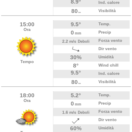
8.9°
Ind. calore
80
Visibilità
km
15:00
9.5°
Temp.
Ora
0
Precip
mm
Forza vento
2.2 m/s
Deboli
Dir vento
30%
Umidità
Tempo
8°
Wind chill
9.5°
Ind. calore
80
Visibilità
km
18:00
5.2°
Temp.
Ora
0
Precip
mm
Forza vento
1.6 m/s
Deboli
Dir vento
60%
Umidità