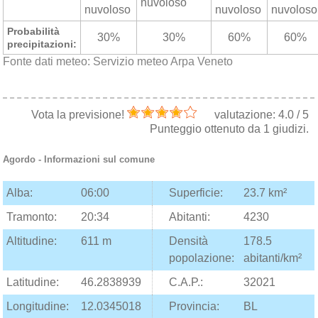
nuvoloso
nuvoloso
nuvoloso
nuvoloso
Probabilità
30%
30%
60%
60%
precipitazioni:
Fonte dati meteo:
Servizio meteo Arpa Veneto
Vota la previsione!
valutazione:
4.0
/
5
Punteggio ottenuto da
1
giudizi.
Agordo
- Informazioni sul comune
Alba:
06:00
Superficie:
23.7 km²
Tramonto:
20:34
Abitanti:
4230
Altitudine:
611 m
Densità
178.5
popolazione:
abitanti/km²
Latitudine:
46.2838939
C.A.P.:
32021
Longitudine:
12.0345018
Provincia:
BL