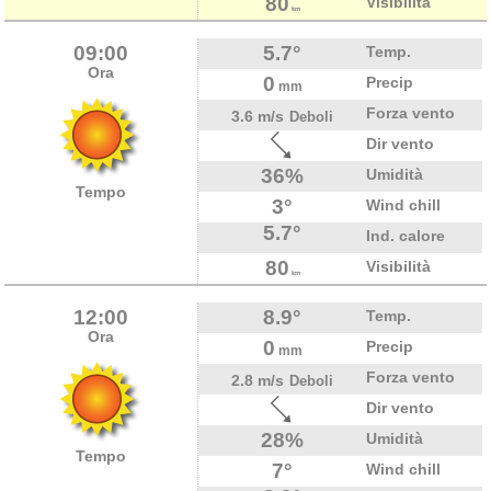
80
Visibilità
km
09:00
5.7°
Temp.
Ora
0
Precip
mm
Forza vento
3.6 m/s
Deboli
Dir vento
36%
Umidità
Tempo
3°
Wind chill
5.7°
Ind. calore
80
Visibilità
km
12:00
8.9°
Temp.
Ora
0
Precip
mm
Forza vento
2.8 m/s
Deboli
Dir vento
28%
Umidità
Tempo
7°
Wind chill