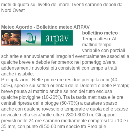
metri di quota sul livello del mare. I venti saranno deboli da
Nord Ovest
Meteo Agordo - Bollettino meteo ARPAV
bollettino meteo
:
Tempo atteso:
Al
mattino tempo
variabile con parziali
schiarite e annuvolamenti irregolari eventualmente associati a
qualche breve e debole fenomeno; nel pomeriggio/sera
addensamenti nuvolosi più consistenti con tempo a tratti
anche instabile.
Precipitazioni:
Nelle prime ore residue precipitazioni (40-
50%), specie sui settori orientali delle Dolomiti e delle Prealpi;
breve pausa al mattino anche se non del tutto esclusa
qualche pioviggine (10-20%). Tra la tarda mattinata e le ore
centrali ripresa delle piogge (60-70%) a carattere sparso
anche con qualche rovescio o temporale e quota delle scarse
nevicate nella sera/notte oltre i 2800-3000 m. Gli apporti
previsti nelle 24 ore saranno mediamente compresi tra i 10 e i
35 mm, con punte di 50-60 mm specie tra Prealpi e