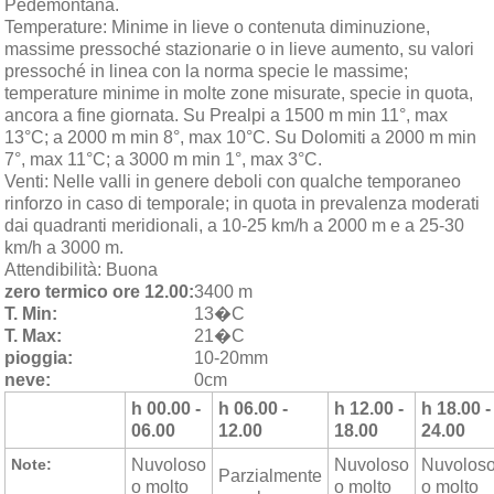
Pedemontana.
Temperature:
Minime in lieve o contenuta diminuzione,
massime pressoché stazionarie o in lieve aumento, su valori
pressoché in linea con la norma specie le massime;
temperature minime in molte zone misurate, specie in quota,
ancora a fine giornata. Su Prealpi a 1500 m min 11°, max
13°C; a 2000 m min 8°, max 10°C. Su Dolomiti a 2000 m min
7°, max 11°C; a 3000 m min 1°, max 3°C.
Venti:
Nelle valli in genere deboli con qualche temporaneo
rinforzo in caso di temporale; in quota in prevalenza moderati
dai quadranti meridionali, a 10-25 km/h a 2000 m e a 25-30
km/h a 3000 m.
Attendibilità:
Buona
zero termico ore 12.00:
3400 m
T. Min:
13�C
T. Max:
21�C
pioggia:
10-20mm
neve:
0cm
h 00.00 -
h 06.00 -
h 12.00 -
h 18.00 -
06.00
12.00
18.00
24.00
Note:
Nuvoloso
Nuvoloso
Nuvolos
Parzialmente
o molto
o molto
o molto