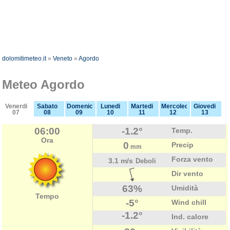
dolomitimeteo.it
»
Veneto
»
Agordo
Meteo Agordo
Venerdi
Sabato
Domenica
Lunedi
Martedi
Mercoledi
Giovedi
07
08
09
10
11
12
13
06:00
-1.2°
Temp.
Ora
0
Precip
mm
Forza vento
3.1 m/s
Deboli
Dir vento
63%
Umidità
Tempo
-5°
Wind chill
-1.2°
Ind. calore