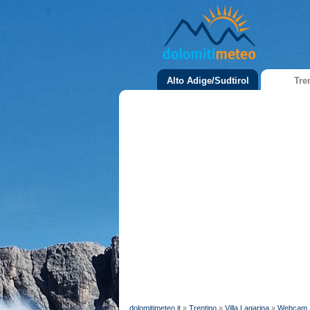
Alto Adige/Sudtirol
Tre
dolomitimeteo.it
»
Trentino
»
Villa Lagarina
»
Webcam