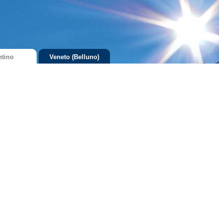
ntino
Veneto (Belluno)