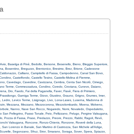
a
,
,
,
,
,
,
,
Avio
Baselga di Pinè
Bedollo
Bersone
Besenello
Bieno
Bleggio Superiore
,
,
,
,
,
,
,
ana
Bosentino
Breguzzo
Brentonico
Bresimo
Brez
Brione
Caderzone
,
,
,
,
,
Caldonazzo
Calliano
Campitello di Fassa
Campodenno
Canal San Bovo
,
,
,
,
 Condino
Castelfondo
Castello Tesino
Castello-Molina di Fiemme
,
,
,
,
,
,
,
eno
Cavedago
Cavedine
Cavizzana
Cembra
Centa San Nicolò
Cimego
,
,
,
,
,
,
,
no Terme
Commezzadura
Condino
Coredo
Croviana
Cunevo
Daiano
,
,
,
,
,
,
,
rena
Dro
Faedo
Fai della Paganella
Faver
Fiavè
Fiera di Primiero
,
,
,
,
,
,
,
,
Frassilongo
Garniga Terme
Giovo
Giustino
Grauno
Grigno
Grumes
Imer
,
,
,
,
,
,
,
s
Ledro
Levico Terme
Lisignago
Livo
Lona-Lases
Luserna
Madonna di
,
,
,
,
,
,
,
zin
Mezzana
Mezzano
Mezzocorona
Mezzolombardo
Moena
Molveno
,
,
,
,
,
,
,
orbole
Nanno
Nave San Rocco
Nogaredo
Nomi
Novaledo
Ospedaletto
,
,
,
,
,
,
o San Pellegrino
Passo Tonale
Peio
Pellizzano
Pelugo
Pergine Valsugana
,
,
,
,
,
,
,
,
,
lo
Pozza di Fassa
Praso
Predazzo
Preore
Prezzo
Rabbi
Ragoli
Revò
,
,
,
,
,
onchi Valsugana
Roncone
Ronzo-Chienis
Ronzone
Roverè della Luna
,
,
,
,
e
San Lorenzo in Banale
San Martino di Castrozza
San Michele all'Adige
,
,
,
,
,
,
,
,
,
Scurelle
Segonzano
Sfruz
Siror
Smarano
Soraga
Sover
Spera
Spiazzo