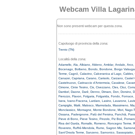
Webcam Villa Lagarin
Non sono presenti webcam per questa zona.
Capoluogo di provincia della zona:
Trento (TN)
Località della zona:
,
,
,
,
,
,
,
Adamello
Ala
Albiano
Aldeno
Amblar
Andalo
Arco
,
,
,
,
Bocenago
Bolbeno
Bondo
Bondone
Borgo Valsug
,
,
,
,
,
Terme
Cagnò
Calavino
Calceranica al Lago
Caldes
,
,
,
,
,
Canazei
Capriana
Carano
Carisolo
Carzano
Castel
,
,
,
Castelnuovo
Catinaccio d'Antermoia
Cavalese
Cavar
,
,
,
,
,
,
Cimone
Cinte Tesino
Cis
Civezzano
Cles
Cloz
Coma
,
,
,
,
,
,
,
Dambel
Daone
Darè
Denno
Dimaro
Don
Dorsino
D
,
,
,
,
,
,
Fierozzo
Flavon
Folgaria
Folgarida
Fondo
Fornace
,
,
,
,
,
Isera
Ivano-Fracena
Lardaro
Lasino
Lavarone
Lavi
,
,
,
,
,
Campiglio
Malè
Malosco
Marmolada
Massimeno
Maz
,
,
,
,
Monclassico
Montagne
Monte Bondone
Mori
Nago-T
,
,
,
,
Ossana
Padergnone
Palù del Fersina
Panchià
Pass
,
,
,
,
Pieve di Bono
Pieve Tesino
Pinzolo
Piz Boè
Pomaro
,
,
,
,
Riva del Garda
Romallo
Romeno
Roncegno Terme
R
,
,
,
,
Rovereto
Ruffrè-Mendola
Rumo
Sagron Mis
Samon
,
,
,
,
Sant'Orsola Terme
Sanzeno
Sarnonico
Sassopiatto