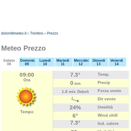
dolomitimeteo.it
»
Trentino
»
Prezzo
Meteo Prezzo
Sabato
Domenica
Lunedi
Martedi
Mercoledi
Giovedi
Venerdi
08
09
10
11
12
13
14
09:00
7.3°
Temp.
Ora
0
Precip
mm
Forza vento
1.6 m/s
Deboli
Dir vento
24%
Umidità
Tempo
6°
Wind chill
7.3°
Ind. calore