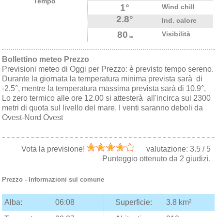
Tempo
1°
Wind chill
2.8°
Ind. calore
80
Visibilità
km
Bollettino meteo Prezzo
Previsioni meteo di Oggi per Prezzo: è previsto tempo sereno.
Durante la giornata la temperatura minima prevista sarà di
-2.5°, mentre la temperatura massima prevista sarà di 10.9°,
Lo zero termico alle ore 12.00 si attesterà all'incirca sui 2300
metri di quota sul livello del mare. I venti saranno deboli da
Ovest-Nord Ovest
Vota la previsione!
valutazione:
3.5
/
5
Punteggio ottenuto da
2
giudizi.
Prezzo
- Informazioni sul comune
Alba:
06:08
Superficie:
3.8 km²