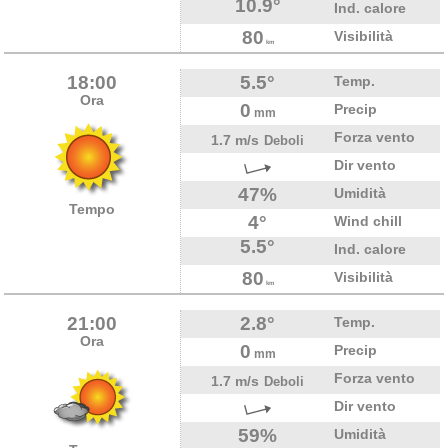
10.9°
Ind. calore
80
Visibilità
km
18:00
5.5°
Temp.
Ora
0
Precip
mm
Forza vento
1.7 m/s
Deboli
Dir vento
47%
Umidità
Tempo
4°
Wind chill
5.5°
Ind. calore
80
Visibilità
km
21:00
2.8°
Temp.
Ora
0
Precip
mm
Forza vento
1.7 m/s
Deboli
Dir vento
59%
Umidità