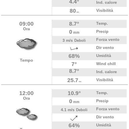
4.4°
Ind. calore
80
Visibilità
km
09:00
8.7°
Temp.
Ora
0
Precip
mm
Forza vento
3 m/s
Deboli
Dir vento
68%
Umidità
Tempo
7°
Wind chill
8.7°
Ind. calore
25.7
Visibilità
km
12:00
10.9°
Temp.
Ora
0
Precip
mm
Forza vento
4.1 m/s
Deboli
Dir vento
64%
Umidità