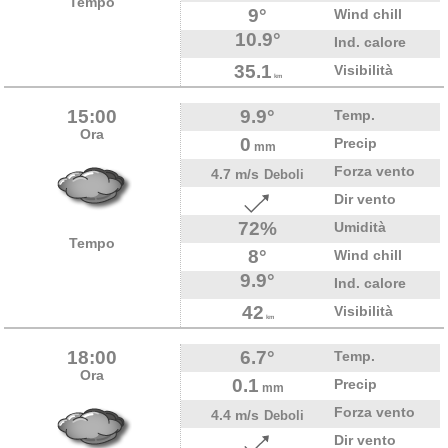
Tempo
9°
Wind chill
10.9°
Ind. calore
35.1
Visibilità
km
15:00
9.9°
Temp.
Ora
0
Precip
mm
Forza vento
4.7 m/s
Deboli
Dir vento
72%
Umidità
Tempo
8°
Wind chill
9.9°
Ind. calore
42
Visibilità
km
18:00
6.7°
Temp.
Ora
0.1
Precip
mm
Forza vento
4.4 m/s
Deboli
Dir vento