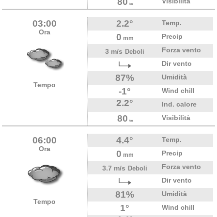
80
Visibilità
km
03:00
2.2°
Temp.
Ora
0
Precip
mm
Forza vento
3 m/s
Deboli
Dir vento
87%
Umidità
Tempo
-1°
Wind chill
2.2°
Ind. calore
80
Visibilità
km
06:00
4.4°
Temp.
Ora
0
Precip
mm
Forza vento
3.7 m/s
Deboli
Dir vento
81%
Umidità
Tempo
1°
Wind chill