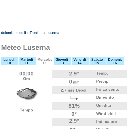
dolomitimeteo.it
»
Trentino
»
Luserna
Meteo Luserna
Lunedi
Martedi
Mercoledi
Giovedi
Venerdi
Sabato
Domenica
10
11
12
13
14
15
16
00:00
2.9°
Temp.
Ora
0
Precip
mm
Forza vento
2.7 m/s
Deboli
Dir vento
81%
Umidità
Tempo
0°
Wind chill
2.9°
Ind. calore