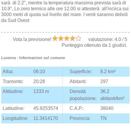
sarà di 2.2°, mentre la temperatura massima prevista sarà di
10.9°, Lo zero termico alle ore 12.00 si attesterà all'incirca sui
3000 metri di quota sul livello del mare. I venti saranno deboli
da Sud Ovest
Vota la previsione!
valutazione:
4.0
/
5
Punteggio ottenuto da
1
giudizi.
Luserna
- Informazioni sul comune
Alba:
06:10
Superficie:
8.2 km²
Tramonto:
20:28
Abitanti:
297
Altitudine:
1333 m
Densità
36.2
popolazione:
abitanti/km²
Latitudine:
45.9253574
C.A.P.:
38040
Longitudine:
11.3414170
Provincia:
TN