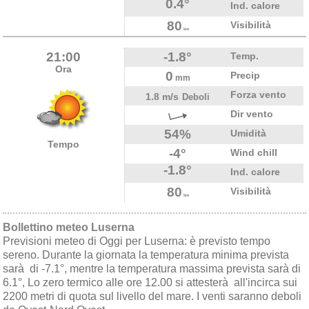
0.4°
Ind. calore
80
Visibilità
km
21:00
-1.8°
Temp.
Ora
0
Precip
mm
Forza vento
1.8 m/s
Deboli
Dir vento
54%
Umidità
Tempo
-4°
Wind chill
-1.8°
Ind. calore
80
Visibilità
km
Bollettino meteo Luserna
Previsioni meteo di Oggi per Luserna: è previsto tempo
sereno. Durante la giornata la temperatura minima prevista
sarà di -7.1°, mentre la temperatura massima prevista sarà di
6.1°, Lo zero termico alle ore 12.00 si attesterà all'incirca sui
2200 metri di quota sul livello del mare. I venti saranno deboli