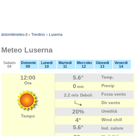
dolomitimeteo.it
»
Trentino
»
Luserna
Meteo Luserna
Sabato
Domenica
Lunedi
Martedi
Mercoledi
Giovedi
Venerdi
08
09
10
11
12
13
14
12:00
5.6°
Temp.
Ora
0
Precip
mm
Forza vento
2.2 m/s
Deboli
Dir vento
20%
Umidità
Tempo
4°
Wind chill
5.6°
Ind. calore