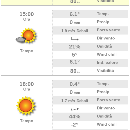
80
Visibilità
km
15:00
6.1°
Temp.
Ora
0
Precip
mm
Forza vento
1.9 m/s
Deboli
Dir vento
21%
Umidità
Tempo
5°
Wind chill
6.1°
Ind. calore
80
Visibilità
km
18:00
0.4°
Temp.
Ora
0
Precip
mm
Forza vento
1.7 m/s
Deboli
Dir vento
44%
Umidità
Tempo
-2°
Wind chill