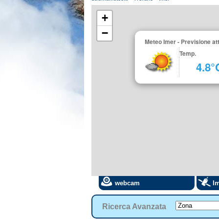
+
−
Meteo Imer - Previsione at
Temp.
4.8°
webcam
Im
Ricerca Avanzata