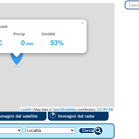
×
tuale
Precip
Umidità
C
0
53%
mm
Leaflet
| Map data ©
OpenStreetMap
contributors,
CC-BY-SA
magini dal satellite
Immagini dal radar
Cerca