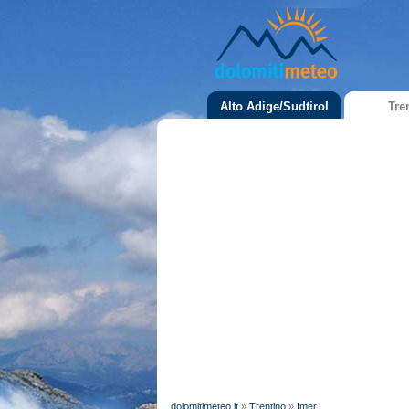
Alto Adige/Sudtirol
Tre
dolomitimeteo.it
»
Trentino
»
Imer