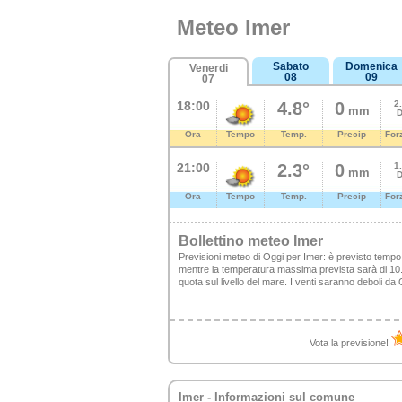
Meteo Imer
Sabato
Domenica
Venerdi
08
09
07
18:00
4.8°
0
2
mm
D
Ora
Tempo
Temp.
Precip
For
21:00
2.3°
0
1
mm
D
Ora
Tempo
Temp.
Precip
For
Bollettino meteo Imer
Previsioni meteo di Oggi per Imer: è previsto tempo
mentre la temperatura massima prevista sarà di 10.1°
quota sul livello del mare. I venti saranno deboli 
Vota la previsione!
Imer
- Informazioni sul comune