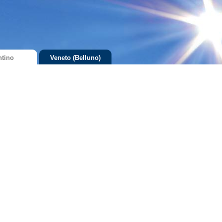
ntino
Veneto (Belluno)