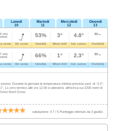
Lunedi
Martedi
Mercoledi
Giovedi
10
11
12
13
.2 m/s
53%
3°
4.8°
80
km
eboli
za vento
Dir vento
Umidità
Wind chill
Ind. calore
Visibilità
.7 m/s
66%
1°
2.3°
80
km
eboli
za vento
Dir vento
Umidità
Wind chill
Ind. calore
Visibilità
 sereno. Durante la giornata la temperatura minima prevista sarà di -3.3°,
, Lo zero termico alle ore 12.00 si attesterà all'incirca sui 2200 metri di
da Ovest-Nord Ovest
valutazione:
4.7
/
5
Punteggio ottenuto da
3
giudizi.