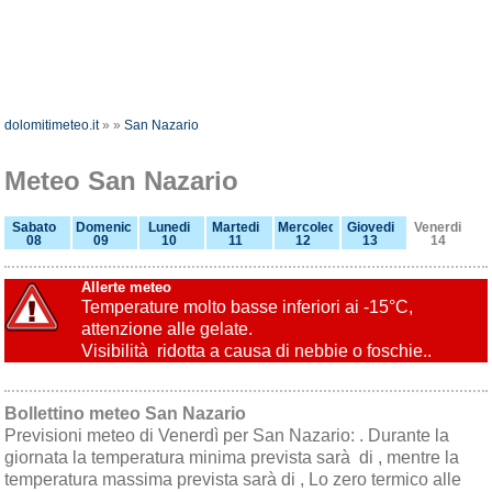
dolomitimeteo.it
»
»
San Nazario
Meteo San Nazario
Sabato
Domenica
Lunedi
Martedi
Mercoledi
Giovedi
Venerdi
08
09
10
11
12
13
14
Allerte meteo
Temperature molto basse inferiori ai -15°C,
attenzione alle gelate.
Visibilità ridotta a causa di nebbie o foschie..
Bollettino meteo San Nazario
Previsioni meteo di Venerdì per San Nazario: . Durante la
giornata la temperatura minima prevista sarà di , mentre la
temperatura massima prevista sarà di , Lo zero termico alle