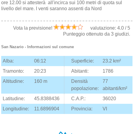
ore 12.00 si attesterà all'incirca sui 100 metri di quota sul
livello del mare. I venti saranno assenti da Nord
Vota la previsione!
valutazione:
4.0
/
5
Punteggio ottenuto da
3
giudizi.
San Nazario
- Informazioni sul comune
Alba:
06:12
Superficie:
23.2 km²
Tramonto:
20:23
Abitanti:
1786
Altitudine:
160 m
Densità
77
popolazione:
abitanti/km²
Latitudine:
45.8388436
C.A.P.:
36020
Longitudine:
11.6896904
Provincia:
VI