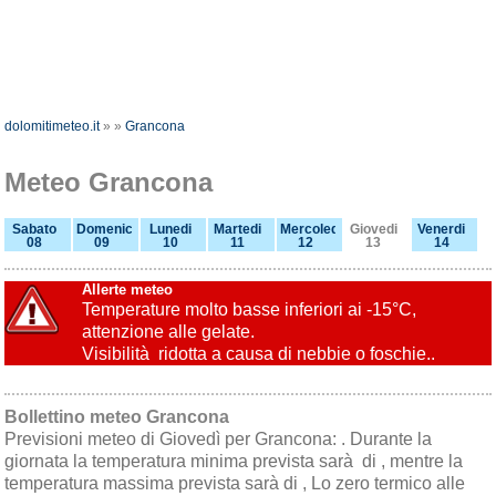
dolomitimeteo.it
»
»
Grancona
Meteo Grancona
Sabato
Domenica
Lunedi
Martedi
Mercoledi
Giovedi
Venerdi
08
09
10
11
12
13
14
Allerte meteo
Temperature molto basse inferiori ai -15°C,
attenzione alle gelate.
Visibilità ridotta a causa di nebbie o foschie..
Bollettino meteo Grancona
Previsioni meteo di Giovedì per Grancona: . Durante la
giornata la temperatura minima prevista sarà di , mentre la
temperatura massima prevista sarà di , Lo zero termico alle