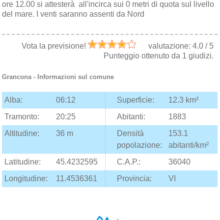
ore 12.00 si attesterà all'incirca sui 0 metri di quota sul livello
del mare. I venti saranno assenti da Nord
Vota la previsione!
valutazione:
4.0
/
5
Punteggio ottenuto da
1
giudizi.
Grancona
- Informazioni sul comune
Alba:
06:12
Superficie:
12.3 km²
Tramonto:
20:25
Abitanti:
1883
Altitudine:
36 m
Densità
153.1
popolazione:
abitanti/km²
Latitudine:
45.4232595
C.A.P.:
36040
Longitudine:
11.4536361
Provincia:
VI