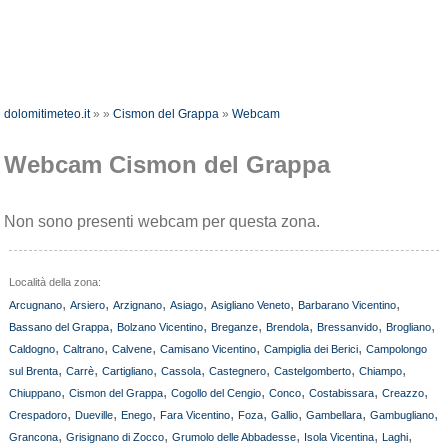
dolomitimeteo.it
»
»
Cismon del Grappa
»
Webcam
Webcam Cismon del Grappa
Non sono presenti webcam per questa zona.
Località della zona:
,
,
,
,
,
,
Arcugnano
Arsiero
Arzignano
Asiago
Asigliano Veneto
Barbarano Vicentino
,
,
,
,
,
,
Bassano del Grappa
Bolzano Vicentino
Breganze
Brendola
Bressanvido
Brogliano
,
,
,
,
,
Caldogno
Caltrano
Calvene
Camisano Vicentino
Campiglia dei Berici
Campolongo
,
,
,
,
,
,
,
sul Brenta
Carrè
Cartigliano
Cassola
Castegnero
Castelgomberto
Chiampo
,
,
,
,
,
,
Chiuppano
Cismon del Grappa
Cogollo del Cengio
Conco
Costabissara
Creazzo
,
,
,
,
,
,
,
,
Crespadoro
Dueville
Enego
Fara Vicentino
Foza
Gallio
Gambellara
Gambugliano
,
,
,
,
,
Grancona
Grisignano di Zocco
Grumolo delle Abbadesse
Isola Vicentina
Laghi