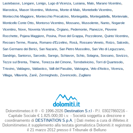
,
,
,
,
,
,
,
Lastebasse
Longare
Lonigo
Lugo di Vicenza
Lusiana
Malo
Marano Vicentino
,
,
,
,
,
Marostica
Mason Vicentino
Molvena
Monte di Malo
Montebello Vicentino
,
,
,
,
,
Montecchio Maggiore
Montecchio Precalcino
Montegalda
Montegaldella
Monteviale
,
,
,
,
,
Monticello Conte Otto
Montorso Vicentino
Mossano
Mussolente
Nanto
Nogarole
,
,
,
,
,
,
Vicentino
Nove
Noventa Vicentina
Orgiano
Pedemonte
Pianezze
Piovene
,
,
,
,
,
,
Rocchette
Pojana Maggiore
Posina
Pove del Grappa
Pozzoleone
Quinto Vicentino
,
,
,
,
,
,
,
Recoaro Terme
Roana
Romano d'Ezzelino
Rosà
Rossano Veneto
Rotzo
Salcedo
,
,
,
,
San Germano dei Berici
San Nazario
San Pietro Mussolino
San Vito di Leguzzano
,
,
,
,
,
,
,
,
,
Sandrigo
Santorso
Sarcedo
Sarego
Schiavon
Schio
Solagna
Sossano
Sovizzo
,
,
,
,
,
Tezze sul Brenta
Thiene
Tonezza del Cimone
Torrebelvicino
Torri di Quartesolo
,
,
,
,
,
,
,
Trissino
Valdagno
Valdastico
Valli del Pasubio
Valstagna
Velo d'Astico
Vicenza
,
,
,
,
,
Villaga
Villaverla
Zanè
Zermeghedo
Zovencedo
Zugliano
Dolomitimeteo.it ® - © 1996-2026
Destination S.r.l
- P.I. 03027860216 -
Capitale Sociale € 1.825.000,00 i.v. - Società soggetta a direzione e
coordinamento di
DESTINATION S.p.A.
| Dati meteo a cura di ilMeteo.it
Dolomitimeteo.it supplemento alla testata giornalistica Dolomiti.it registrata
il 21 marzo 2012 presso il Tribunale di Belluno