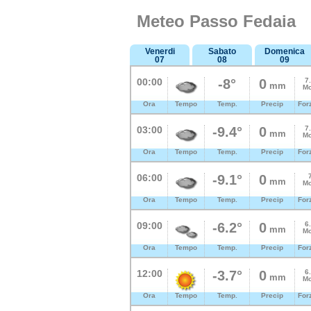
Meteo Passo Fedaia
Venerdi
Sabato
Domenica
07
08
09
00:00
-8°
0
7
mm
Mo
Ora
Tempo
Temp.
Precip
For
03:00
-9.4°
0
7
mm
Mo
Ora
Tempo
Temp.
Precip
For
06:00
-9.1°
0
mm
Mo
Ora
Tempo
Temp.
Precip
For
09:00
-6.2°
0
6
mm
Mo
Ora
Tempo
Temp.
Precip
For
12:00
-3.7°
0
6
mm
Mo
Ora
Tempo
Temp.
Precip
For