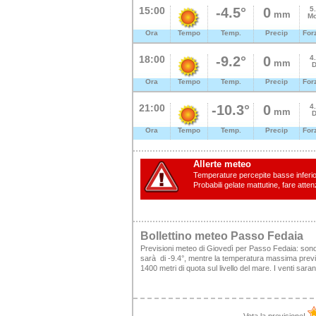
15:00
-4.5°
0
5
mm
Mo
Ora
Tempo
Temp.
Precip
For
18:00
-9.2°
0
4
mm
D
Ora
Tempo
Temp.
Precip
For
21:00
-10.3°
0
4
mm
D
Ora
Tempo
Temp.
Precip
For
Allerte meteo
Temperature percepite basse inferiori
Probabili gelate mattutine, fare atten
Bollettino meteo Passo Fedaia
Previsioni meteo di Giovedì per Passo Fedaia: sono
sarà di -9.4°, mentre la temperatura massima prevista
1400 metri di quota sul livello del mare. I venti sa