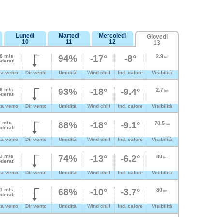
Lunedi
Martedi
Mercoledi
Giovedi
10
11
12
13
.8 m/s
94%
-17°
-8°
2.9
km
derati
za vento
Dir vento
Umidità
Wind chill
Ind. calore
Visibilità
.6 m/s
93%
-18°
-9.4°
2.7
km
derati
za vento
Dir vento
Umidità
Wind chill
Ind. calore
Visibilità
7 m/s
88%
-18°
-9.1°
70.5
km
derati
za vento
Dir vento
Umidità
Wind chill
Ind. calore
Visibilità
.3 m/s
74%
-13°
-6.2°
80
km
derati
za vento
Dir vento
Umidità
Wind chill
Ind. calore
Visibilità
.1 m/s
68%
-10°
-3.7°
80
km
derati
za vento
Dir vento
Umidità
Wind chill
Ind. calore
Visibilità