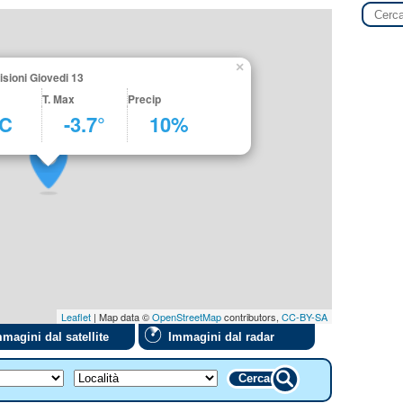
×
sioni Giovedi 13
T. Max
Precip
°C
-3.7°
10%
Leaflet
| Map data ©
OpenStreetMap
contributors,
CC-BY-SA
magini dal satellite
Immagini dal radar
Cerca