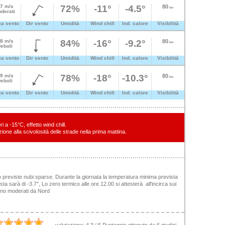
.7 m/s
72%
-11°
-4.5°
80
km
derati
za vento
Dir vento
Umidità
Wind chill
Ind. calore
Visibilità
.8 m/s
84%
-16°
-9.2°
80
km
eboli
za vento
Dir vento
Umidità
Wind chill
Ind. calore
Visibilità
.9 m/s
78%
-18°
-10.3°
80
km
eboli
za vento
Dir vento
Umidità
Wind chill
Ind. calore
Visibilità
 a -15°C, effetto wind chill.
zione alla scivolosità delle strade nella prima mattina.
 previste nubi sparse. Durante la giornata la temperatura minima prevista
 sarà di -3.7°, Lo zero termico alle ore 12.00 si attesterà all'incirca sui
ranno moderati da Nord