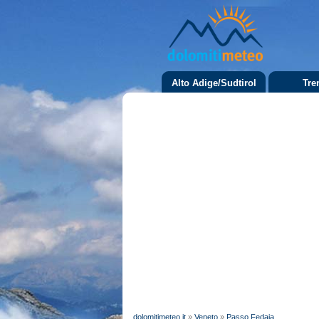
Alto Adige/Sudtirol
Tre
dolomitimeteo.it
»
Veneto
»
Passo Fedaia