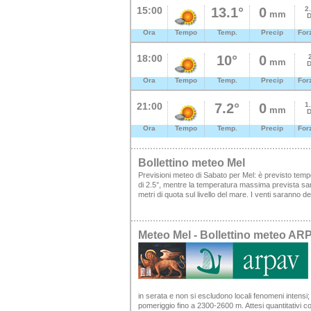
15:00
13.1°
0
2
mm
D
Ora
Tempo
Temp.
Precip
For
18:00
10°
0
mm
D
Ora
Tempo
Temp.
Precip
For
21:00
7.2°
0
1
mm
D
Ora
Tempo
Temp.
Precip
For
Bollettino meteo Mel
Previsioni meteo di Sabato per Mel: è previsto tem
di 2.5°, mentre la temperatura massima prevista sarà
metri di quota sul livello del mare. I venti saranno
Meteo Mel - Bollettino meteo AR
in serata e non si escludono locali fenomeni intensi;
pomeriggio fino a 2300-2600 m. Attesi quantitativi