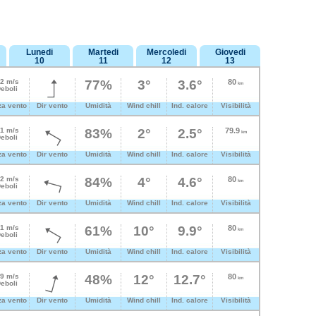
Lunedi
Martedi
Mercoledi
Giovedi
10
11
12
13
.2 m/s
77%
3°
3.6°
80
km
eboli
za vento
Dir vento
Umidità
Wind chill
Ind. calore
Visibilità
.1 m/s
83%
2°
2.5°
79.9
km
eboli
za vento
Dir vento
Umidità
Wind chill
Ind. calore
Visibilità
.2 m/s
84%
4°
4.6°
80
km
eboli
za vento
Dir vento
Umidità
Wind chill
Ind. calore
Visibilità
.1 m/s
61%
10°
9.9°
80
km
eboli
za vento
Dir vento
Umidità
Wind chill
Ind. calore
Visibilità
.9 m/s
48%
12°
12.7°
80
km
eboli
za vento
Dir vento
Umidità
Wind chill
Ind. calore
Visibilità