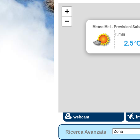
+
−
Meteo Mel - Previsioni Sab
T. min
2.5°
webcam
Im
Ricerca Avanzata