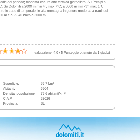
e medie del periodo; modesta escursione termica giornaliera. Su Prealpi a
. Su Dolomiti a 2000 m min 4°, max 7°C; a 3000 m min -3°, max 1°C.
orzo in caso di temporale; in alta montagna in genere moderati a tratti tesi
000 m e a 25-40 km/h a 3000 m.
valutazione:
4.0
/
5
Punteggio ottenuto da
1
giudizi.
Superficie:
85.7 km²
Abitanti:
6304
Densità popolazione:
73.6 abitanti/km²
C.A.P.:
32026
Provincia:
BL