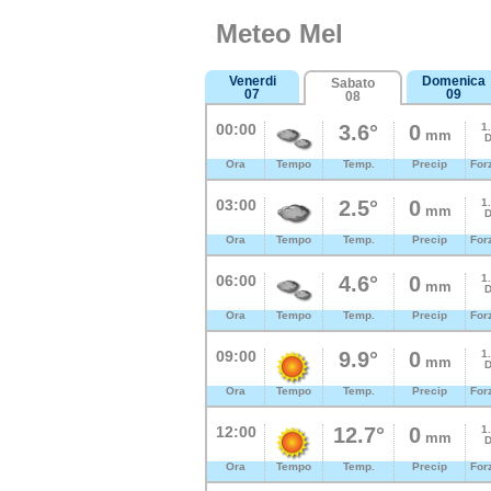
Meteo Mel
Venerdi
Domenica
Sabato
07
09
08
00:00
3.6°
0
1
mm
D
Ora
Tempo
Temp.
Precip
For
03:00
2.5°
0
1
mm
D
Ora
Tempo
Temp.
Precip
For
06:00
4.6°
0
1
mm
D
Ora
Tempo
Temp.
Precip
For
09:00
9.9°
0
1
mm
D
Ora
Tempo
Temp.
Precip
For
12:00
12.7°
0
1
mm
D
Ora
Tempo
Temp.
Precip
For