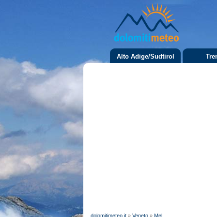
Alto Adige/Sudtirol
Tre
dolomitimeteo.it
»
Veneto
»
Mel