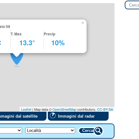
×
ato 08
T. Max
Precip
C
13.3°
10%
Leaflet
| Map data ©
OpenStreetMap
contributors,
CC-BY-SA
magini dal satellite
Immagini dal radar
Cerca