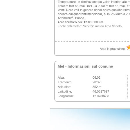
Temperature:
In diminuzione su valori inferiori all
1500 m min 8°, max 10°C; a 2000 m min 4°, max 7°C
Venti:
Nelle valli in genere deboli salvo qualche rinf
ancora dai quadranti meridionali, a 15-25 km/h a 2
Attendibilità:
Buona
zero termico ore 12.00:
3000 m
Fonte dati meteo:
Servizio meteo Arpa Veneto
Vota la previsione!
Mel
- Informazioni sul comune
Alba:
06:02
Tramonto:
20:32
Altitudine:
352 m
Latitudine:
46.0617697
Longitudine:
12.0788468