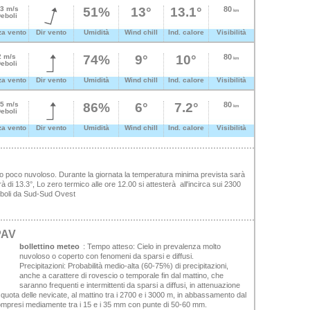
.3 m/s
51%
13°
13.1°
80
km
eboli
za vento
Dir vento
Umidità
Wind chill
Ind. calore
Visibilità
2 m/s
74%
9°
10°
80
km
eboli
za vento
Dir vento
Umidità
Wind chill
Ind. calore
Visibilità
.5 m/s
86%
6°
7.2°
80
km
eboli
za vento
Dir vento
Umidità
Wind chill
Ind. calore
Visibilità
po poco nuvoloso. Durante la giornata la temperatura minima prevista sarà
 di 13.3°, Lo zero termico alle ore 12.00 si attesterà all'incirca sui 2300
 deboli da Sud-Sud Ovest
PAV
bollettino meteo
:
Tempo atteso:
Cielo in prevalenza molto
nuvoloso o coperto con fenomeni da sparsi e diffusi.
Precipitazioni:
Probabilità medio-alta (60-75%) di precipitazioni,
anche a carattere di rovescio o temporale fin dal mattino, che
saranno frequenti e intermittenti da sparsi a diffusi, in attenuazione
 quota delle nevicate, al mattino tra i 2700 e i 3000 m, in abbassamento dal
 compresi mediamente tra i 15 e i 35 mm con punte di 50-60 mm.