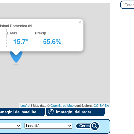
×
visioni Domenica 09
T. Max
Precip
15.7°
55.6%
Leaflet
| Map data ©
OpenStreetMap
contributors,
CC-BY-SA
magini dal satellite
Immagini dal radar
Cerca