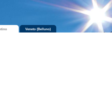
ntino
Veneto (Belluno)