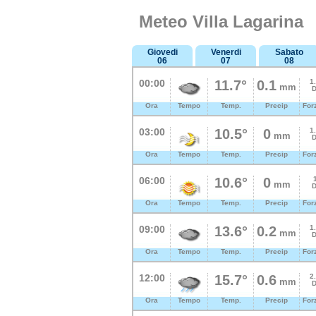
Meteo Villa Lagarina
Giovedi
Venerdi
Sabato
06
07
08
00:00
11.7°
0.1
1
mm
D
Ora
Tempo
Temp.
Precip
For
03:00
10.5°
0
1
mm
D
Ora
Tempo
Temp.
Precip
For
06:00
10.6°
0
mm
D
Ora
Tempo
Temp.
Precip
For
09:00
13.6°
0.2
1
mm
D
Ora
Tempo
Temp.
Precip
For
12:00
15.7°
0.6
2
mm
D
Ora
Tempo
Temp.
Precip
For