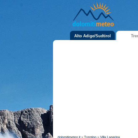
Alto Adige/Sudtirol
Tre
dolomitimeteo.it
»
Trentino
»
Villa Lagarina