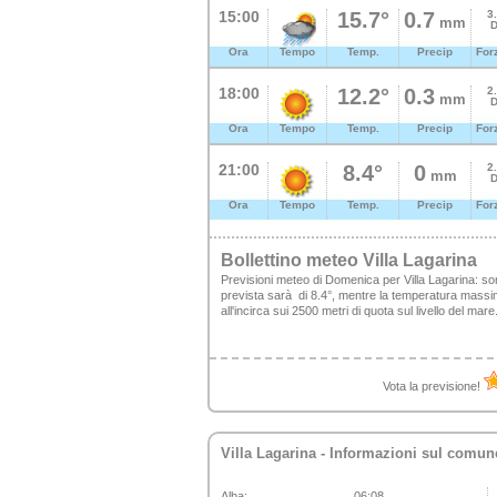
15:00
15.7°
0.7
3
mm
D
Ora
Tempo
Temp.
Precip
For
18:00
12.2°
0.3
2
mm
D
Ora
Tempo
Temp.
Precip
For
21:00
8.4°
0
2
mm
D
Ora
Tempo
Temp.
Precip
For
Bollettino meteo Villa Lagarina
Previsioni meteo di Domenica per Villa Lagarina: so
prevista sarà di 8.4°, mentre la temperatura massim
all'incirca sui 2500 metri di quota sul livello del ma
Vota la previsione!
Villa Lagarina
- Informazioni sul comun
Alba:
06:08