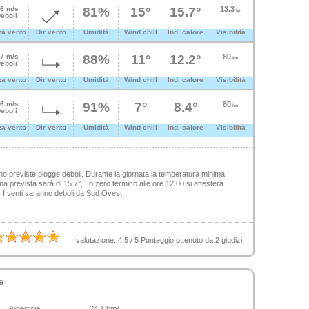
.6 m/s
81%
15°
15.7°
13.3
km
eboli
za vento
Dir vento
Umidità
Wind chill
Ind. calore
Visibilità
.7 m/s
88%
11°
12.2°
80
km
eboli
za vento
Dir vento
Umidità
Wind chill
Ind. calore
Visibilità
.6 m/s
91%
7°
8.4°
80
km
eboli
za vento
Dir vento
Umidità
Wind chill
Ind. calore
Visibilità
no previste piogge deboli. Durante la giornata la temperatura minima
a prevista sarà di 15.7°, Lo zero termico alle ore 12.00 si attesterà
re. I venti saranno deboli da Sud Ovest
valutazione:
4.5
/
5
Punteggio ottenuto da
2
giudizi.
e
Superficie:
24.1 km²