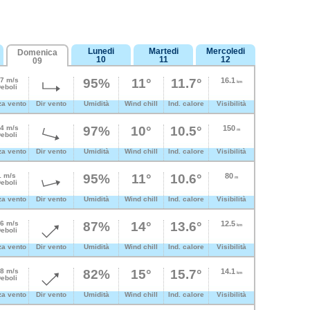
Lunedi
Martedi
Mercoledi
Domenica
10
11
12
09
.7 m/s
95%
11°
11.7°
16.1
km
eboli
za vento
Dir vento
Umidità
Wind chill
Ind. calore
Visibilità
.4 m/s
97%
10°
10.5°
150
m
eboli
za vento
Dir vento
Umidità
Wind chill
Ind. calore
Visibilità
1 m/s
95%
11°
10.6°
80
m
eboli
za vento
Dir vento
Umidità
Wind chill
Ind. calore
Visibilità
.6 m/s
87%
14°
13.6°
12.5
km
eboli
za vento
Dir vento
Umidità
Wind chill
Ind. calore
Visibilità
.8 m/s
82%
15°
15.7°
14.1
km
eboli
za vento
Dir vento
Umidità
Wind chill
Ind. calore
Visibilità