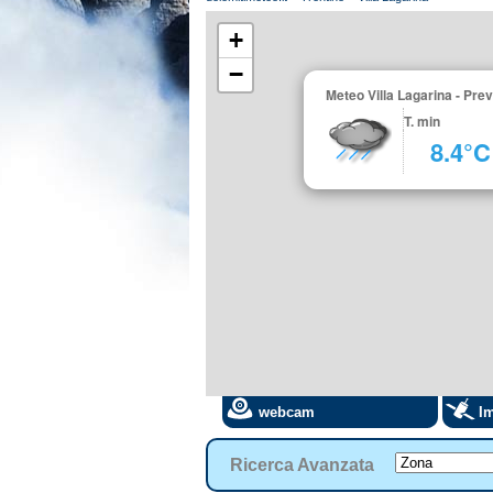
+
−
Meteo Villa Lagarina - Pre
T. min
8.4°C
webcam
Im
Ricerca Avanzata