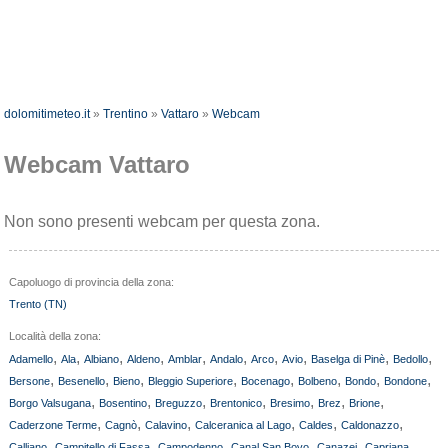
dolomitimeteo.it
»
Trentino
»
Vattaro
»
Webcam
Webcam Vattaro
Non sono presenti webcam per questa zona.
Capoluogo di provincia della zona:
Trento (TN)
Località della zona:
,
,
,
,
,
,
,
,
,
,
Adamello
Ala
Albiano
Aldeno
Amblar
Andalo
Arco
Avio
Baselga di Pinè
Bedollo
,
,
,
,
,
,
,
,
Bersone
Besenello
Bieno
Bleggio Superiore
Bocenago
Bolbeno
Bondo
Bondone
,
,
,
,
,
,
,
Borgo Valsugana
Bosentino
Breguzzo
Brentonico
Bresimo
Brez
Brione
,
,
,
,
,
,
Caderzone Terme
Cagnò
Calavino
Calceranica al Lago
Caldes
Caldonazzo
,
,
,
,
,
,
Calliano
Campitello di Fassa
Campodenno
Canal San Bovo
Canazei
Capriana