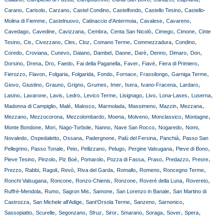
,
,
,
,
,
,
Carano
Carisolo
Carzano
Castel Condino
Castelfondo
Castello Tesino
Castello-
,
,
,
,
,
Molina di Fiemme
Castelnuovo
Catinaccio d'Antermoia
Cavalese
Cavareno
,
,
,
,
,
,
,
Cavedago
Cavedine
Cavizzana
Cembra
Centa San Nicolò
Cimego
Cimone
Cinte
,
,
,
,
,
,
,
,
Tesino
Cis
Civezzano
Cles
Cloz
Comano Terme
Commezzadura
Condino
,
,
,
,
,
,
,
,
,
,
Coredo
Croviana
Cunevo
Daiano
Dambel
Daone
Darè
Denno
Dimaro
Don
,
,
,
,
,
,
,
,
Dorsino
Drena
Dro
Faedo
Fai della Paganella
Faver
Fiavè
Fiera di Primiero
,
,
,
,
,
,
,
,
Fierozzo
Flavon
Folgaria
Folgarida
Fondo
Fornace
Frassilongo
Garniga Terme
,
,
,
,
,
,
,
,
,
Giovo
Giustino
Grauno
Grigno
Grumes
Imer
Isera
Ivano-Fracena
Lardaro
,
,
,
,
,
,
,
,
,
Lasino
Lavarone
Lavis
Ledro
Levico Terme
Lisignago
Livo
Lona-Lases
Luserna
,
,
,
,
,
,
,
Madonna di Campiglio
Malè
Malosco
Marmolada
Massimeno
Mazzin
Mezzana
,
,
,
,
,
,
,
Mezzano
Mezzocorona
Mezzolombardo
Moena
Molveno
Monclassico
Montagne
,
,
,
,
,
,
,
Monte Bondone
Mori
Nago-Torbole
Nanno
Nave San Rocco
Nogaredo
Nomi
,
,
,
,
,
,
Novaledo
Ospedaletto
Ossana
Padergnone
Palù del Fersina
Panchià
Passo San
,
,
,
,
,
,
,
Pellegrino
Passo Tonale
Peio
Pellizzano
Pelugo
Pergine Valsugana
Pieve di Bono
,
,
,
,
,
,
,
,
Pieve Tesino
Pinzolo
Piz Boè
Pomarolo
Pozza di Fassa
Praso
Predazzo
Preore
,
,
,
,
,
,
,
,
Prezzo
Rabbi
Ragoli
Revò
Riva del Garda
Romallo
Romeno
Roncegno Terme
,
,
,
,
,
,
Ronchi Valsugana
Roncone
Ronzo-Chienis
Ronzone
Roverè della Luna
Rovereto
,
,
,
,
,
Ruffrè-Mendola
Rumo
Sagron Mis
Samone
San Lorenzo in Banale
San Martino di
,
,
,
,
,
Castrozza
San Michele all'Adige
Sant'Orsola Terme
Sanzeno
Sarnonico
,
,
,
,
,
,
,
,
,
Sassopiatto
Scurelle
Segonzano
Sfruz
Siror
Smarano
Soraga
Sover
Spera