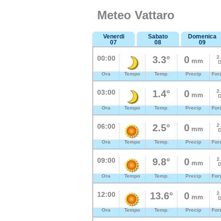
Meteo Vattaro
Venerdi
Sabato
Domenica
07
08
09
00:00
3.3°
0
2
mm
D
Ora
Tempo
Temp.
Precip
For
03:00
1.4°
0
2
mm
D
Ora
Tempo
Temp.
Precip
For
06:00
2.5°
0
2
mm
D
Ora
Tempo
Temp.
Precip
For
09:00
9.8°
0
2
mm
D
Ora
Tempo
Temp.
Precip
For
12:00
13.6°
0
2
mm
D
Ora
Tempo
Temp.
Precip
For