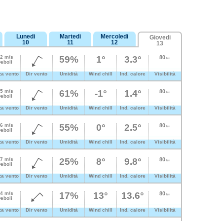
Lunedi
Martedi
Mercoledi
Giovedi
10
11
12
13
.2 m/s
59%
1°
3.3°
80
km
eboli
za vento
Dir vento
Umidità
Wind chill
Ind. calore
Visibilità
.5 m/s
61%
-1°
1.4°
80
km
eboli
za vento
Dir vento
Umidità
Wind chill
Ind. calore
Visibilità
.6 m/s
55%
0°
2.5°
80
km
eboli
za vento
Dir vento
Umidità
Wind chill
Ind. calore
Visibilità
.7 m/s
25%
8°
9.8°
80
km
eboli
za vento
Dir vento
Umidità
Wind chill
Ind. calore
Visibilità
.4 m/s
17%
13°
13.6°
80
km
eboli
za vento
Dir vento
Umidità
Wind chill
Ind. calore
Visibilità