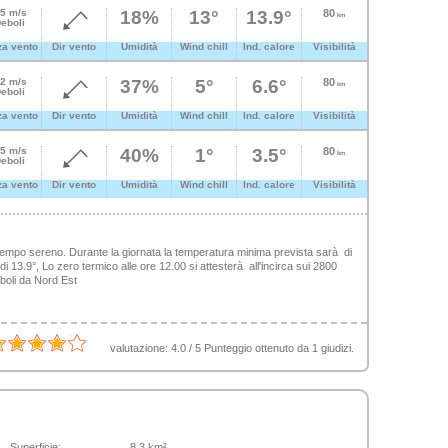
.5 m/s
18%
13°
13.9°
80
km
eboli
za vento
Dir vento
Umidità
Wind chill
Ind. calore
Visibilità
.2 m/s
37%
5°
6.6°
80
km
eboli
za vento
Dir vento
Umidità
Wind chill
Ind. calore
Visibilità
.5 m/s
40%
1°
3.5°
80
km
eboli
za vento
Dir vento
Umidità
Wind chill
Ind. calore
Visibilità
 tempo sereno. Durante la giornata la temperatura minima prevista sarà di
 13.9°, Lo zero termico alle ore 12.00 si attesterà all'incirca sui 2800
eboli da Nord Est
valutazione:
4.0
/
5
Punteggio ottenuto da
1
giudizi.
Superficie:
8.3 km²