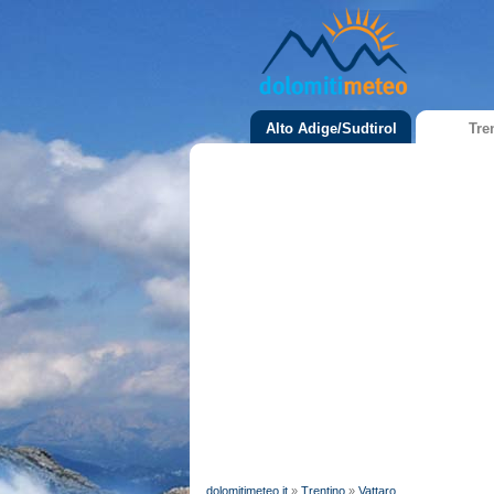
Alto Adige/Sudtirol
Tre
dolomitimeteo.it
»
Trentino
»
Vattaro