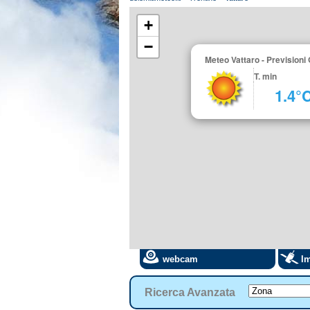
+
−
Meteo Vattaro - Previsioni
T. min
1.4°
webcam
Im
Ricerca Avanzata