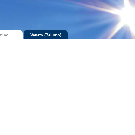
ntino
Veneto (Belluno)