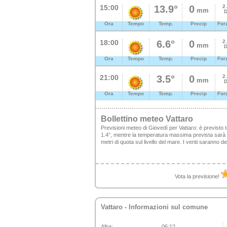
15:00
13.9°
0
2
mm
D
Ora
Tempo
Temp.
Precip
For
18:00
6.6°
0
2
mm
D
Ora
Tempo
Temp.
Precip
For
21:00
3.5°
0
2
mm
D
Ora
Tempo
Temp.
Precip
For
Bollettino meteo Vattaro
Previsioni meteo di Giovedì per Vattaro: è previsto
1.4°, mentre la temperatura massima prevista sarà di
metri di quota sul livello del mare. I venti saranno d
Vota la previsione!
Vattaro
- Informazioni sul comune
Alba:
06:12