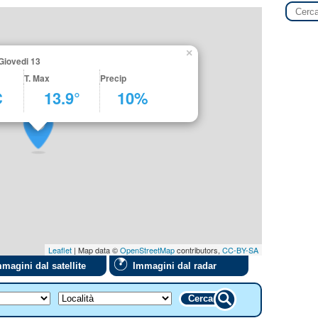
×
 Giovedi 13
T. Max
Precip
C
13.9°
10%
Leaflet
| Map data ©
OpenStreetMap
contributors,
CC-BY-SA
magini dal satellite
Immagini dal radar
Cerca