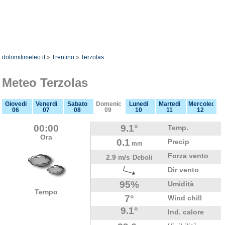
dolomitimeteo.it
»
Trentino
»
Terzolas
Meteo Terzolas
Giovedi
Venerdi
Sabato
Domenica
Lunedi
Martedi
Mercoledi
06
07
08
09
10
11
12
00:00
9.1°
Temp.
Ora
0.1
Precip
mm
Forza vento
2.9 m/s
Deboli
Dir vento
95%
Umidità
Tempo
7°
Wind chill
9.1°
Ind. calore