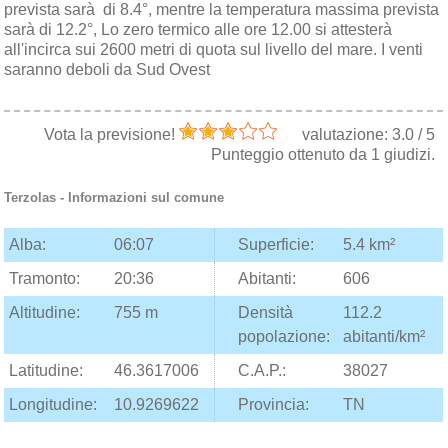
prevista sarà di 8.4°, mentre la temperatura massima prevista
sarà di 12.2°, Lo zero termico alle ore 12.00 si attesterà
all'incirca sui 2600 metri di quota sul livello del mare. I venti
saranno deboli da Sud Ovest
Vota la previsione!
valutazione:
3.0
/
5
Punteggio ottenuto da
1
giudizi.
Terzolas
- Informazioni sul comune
Alba:
06:07
Superficie:
5.4 km²
Tramonto:
20:36
Abitanti:
606
Altitudine:
755 m
Densità
112.2
popolazione:
abitanti/km²
Latitudine:
46.3617006
C.A.P.:
38027
Longitudine:
10.9269622
Provincia:
TN