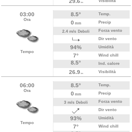
29.6
Visibilità
km
03:00
8.5°
Temp.
Ora
0
Precip
mm
Forza vento
2.4 m/s
Deboli
Dir vento
94%
Umidità
Tempo
7°
Wind chill
8.5°
Ind. calore
26.9
Visibilità
km
06:00
8.5°
Temp.
Ora
0
Precip
mm
Forza vento
3 m/s
Deboli
Dir vento
93%
Umidità
Tempo
7°
Wind chill