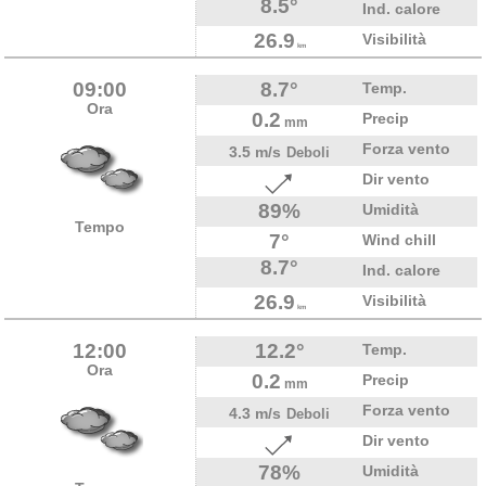
8.5°
Ind. calore
26.9
Visibilità
km
09:00
8.7°
Temp.
Ora
0.2
Precip
mm
Forza vento
3.5 m/s
Deboli
Dir vento
89%
Umidità
Tempo
7°
Wind chill
8.7°
Ind. calore
26.9
Visibilità
km
12:00
12.2°
Temp.
Ora
0.2
Precip
mm
Forza vento
4.3 m/s
Deboli
Dir vento
78%
Umidità