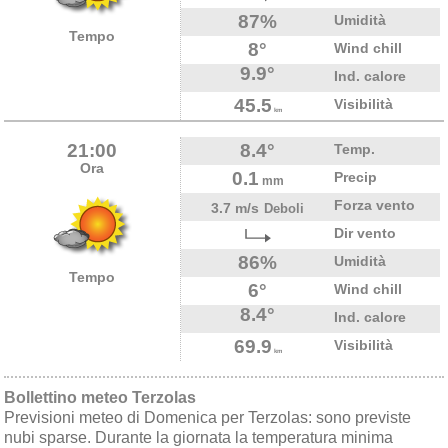
87%
Umidità
Tempo
8°
Wind chill
9.9°
Ind. calore
45.5
Visibilità
km
21:00
8.4°
Temp.
Ora
0.1
Precip
mm
Forza vento
3.7 m/s
Deboli
Dir vento
86%
Umidità
Tempo
6°
Wind chill
8.4°
Ind. calore
69.9
Visibilità
km
Bollettino meteo Terzolas
Previsioni meteo di Domenica per Terzolas: sono previste
nubi sparse. Durante la giornata la temperatura minima