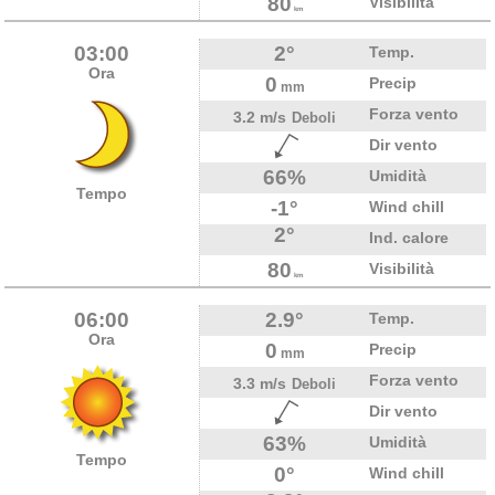
80
Visibilità
km
03:00
2°
Temp.
Ora
0
Precip
mm
Forza vento
3.2 m/s
Deboli
Dir vento
66%
Umidità
Tempo
-1°
Wind chill
2°
Ind. calore
80
Visibilità
km
06:00
2.9°
Temp.
Ora
0
Precip
mm
Forza vento
3.3 m/s
Deboli
Dir vento
63%
Umidità
Tempo
0°
Wind chill