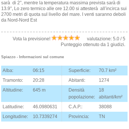
sarà di 2°, mentre la temperatura massima prevista sarà di
13.9°, Lo zero termico alle ore 12.00 si attesterà all'incirca sui
2700 metri di quota sul livello del mare. I venti saranno deboli
da Nord-Nord Est
Vota la previsione!
valutazione:
5.0
/
5
Punteggio ottenuto da
1
giudizi.
Spiazzo
- Informazioni sul comune
Alba:
06:15
Superficie:
70.7 km²
Tramonto:
20:28
Abitanti:
1274
Altitudine:
645 m
Densità
18
popolazione:
abitanti/km²
Latitudine:
46.0980631
C.A.P.:
38088
Longitudine:
10.7339274
Provincia:
TN