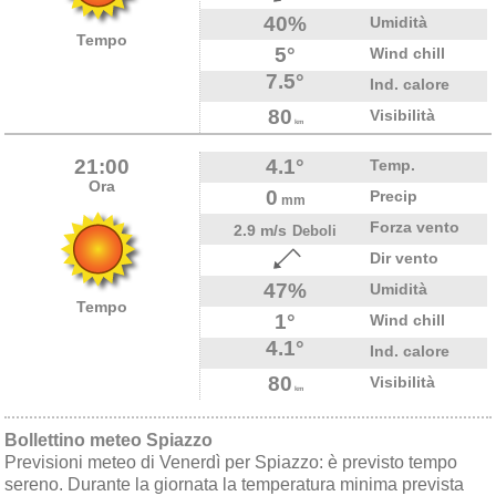
40%
Umidità
Tempo
5°
Wind chill
7.5°
Ind. calore
80
Visibilità
km
21:00
4.1°
Temp.
Ora
0
Precip
mm
Forza vento
2.9 m/s
Deboli
Dir vento
47%
Umidità
Tempo
1°
Wind chill
4.1°
Ind. calore
80
Visibilità
km
Bollettino meteo Spiazzo
Previsioni meteo di Venerdì per Spiazzo: è previsto tempo
sereno. Durante la giornata la temperatura minima prevista