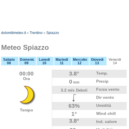
dolomitimeteo.it
»
Trentino
»
Spiazzo
Meteo Spiazzo
Sabato
Domenica
Lunedi
Martedi
Mercoledi
Giovedi
Venerdi
08
09
10
11
12
13
14
00:00
3.8°
Temp.
Ora
0
Precip
mm
Forza vento
3.2 m/s
Deboli
Dir vento
63%
Umidità
Tempo
1°
Wind chill
3.8°
Ind. calore