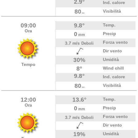
2.9°
Ind. calore
80
Visibilità
km
09:00
9.8°
Temp.
Ora
0
Precip
mm
Forza vento
3.7 m/s
Deboli
Dir vento
30%
Umidità
Tempo
8°
Wind chill
9.8°
Ind. calore
80
Visibilità
km
12:00
13.6°
Temp.
Ora
0
Precip
mm
Forza vento
3.7 m/s
Deboli
Dir vento
19%
Umidità