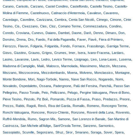
,
,
,
,
,
,
Carano
Carisolo
Carzano
Castel Condino
Castelfondo
Castello Tesino
Castello-
,
,
,
,
,
Molina di Fiemme
Castelnuovo
Catinaccio d'Antermoia
Cavalese
Cavareno
,
,
,
,
,
,
,
Cavedago
Cavedine
Cavizzana
Cembra
Centa San Nicolò
Cimego
Cimone
Cinte
,
,
,
,
,
,
,
,
Tesino
Cis
Civezzano
Cles
Cloz
Comano Terme
Commezzadura
Condino
,
,
,
,
,
,
,
,
,
,
Coredo
Croviana
Cunevo
Daiano
Dambel
Daone
Darè
Denno
Dimaro
Don
,
,
,
,
,
,
,
,
Dorsino
Drena
Dro
Faedo
Fai della Paganella
Faver
Fiavè
Fiera di Primiero
,
,
,
,
,
,
,
,
Fierozzo
Flavon
Folgaria
Folgarida
Fondo
Fornace
Frassilongo
Garniga Terme
,
,
,
,
,
,
,
,
,
Giovo
Giustino
Grauno
Grigno
Grumes
Imer
Isera
Ivano-Fracena
Lardaro
,
,
,
,
,
,
,
,
,
Lasino
Lavarone
Lavis
Ledro
Levico Terme
Lisignago
Livo
Lona-Lases
Luserna
,
,
,
,
,
,
,
Madonna di Campiglio
Malè
Malosco
Marmolada
Massimeno
Mazzin
Mezzana
,
,
,
,
,
,
,
Mezzano
Mezzocorona
Mezzolombardo
Moena
Molveno
Monclassico
Montagne
,
,
,
,
,
,
,
Monte Bondone
Mori
Nago-Torbole
Nanno
Nave San Rocco
Nogaredo
Nomi
,
,
,
,
,
,
Novaledo
Ospedaletto
Ossana
Padergnone
Palù del Fersina
Panchià
Passo San
,
,
,
,
,
,
,
Pellegrino
Passo Tonale
Peio
Pellizzano
Pelugo
Pergine Valsugana
Pieve di Bono
,
,
,
,
,
,
,
,
Pieve Tesino
Pinzolo
Piz Boè
Pomarolo
Pozza di Fassa
Praso
Predazzo
Preore
,
,
,
,
,
,
,
,
Prezzo
Rabbi
Ragoli
Revò
Riva del Garda
Romallo
Romeno
Roncegno Terme
,
,
,
,
,
,
Ronchi Valsugana
Roncone
Ronzo-Chienis
Ronzone
Roverè della Luna
Rovereto
,
,
,
,
,
Ruffrè-Mendola
Rumo
Sagron Mis
Samone
San Lorenzo in Banale
San Martino di
,
,
,
,
,
Castrozza
San Michele all'Adige
Sant'Orsola Terme
Sanzeno
Sarnonico
,
,
,
,
,
,
,
,
,
Sassopiatto
Scurelle
Segonzano
Sfruz
Siror
Smarano
Soraga
Sover
Spera