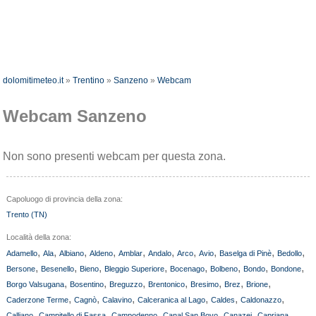
dolomitimeteo.it
»
Trentino
»
Sanzeno
»
Webcam
Webcam Sanzeno
Non sono presenti webcam per questa zona.
Capoluogo di provincia della zona:
Trento (TN)
Località della zona:
,
,
,
,
,
,
,
,
,
,
Adamello
Ala
Albiano
Aldeno
Amblar
Andalo
Arco
Avio
Baselga di Pinè
Bedollo
,
,
,
,
,
,
,
,
Bersone
Besenello
Bieno
Bleggio Superiore
Bocenago
Bolbeno
Bondo
Bondone
,
,
,
,
,
,
,
Borgo Valsugana
Bosentino
Breguzzo
Brentonico
Bresimo
Brez
Brione
,
,
,
,
,
,
Caderzone Terme
Cagnò
Calavino
Calceranica al Lago
Caldes
Caldonazzo
,
,
,
,
,
,
Calliano
Campitello di Fassa
Campodenno
Canal San Bovo
Canazei
Capriana