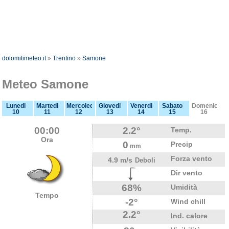
dolomitimeteo.it
»
Trentino
»
Samone
Meteo Samone
Lunedi
Martedi
Mercoledi
Giovedi
Venerdi
Sabato
Domenica
10
11
12
13
14
15
16
00:00
2.2°
Temp.
Ora
0
Precip
mm
Forza vento
4.9 m/s
Deboli
Dir vento
68%
Umidità
Tempo
-2°
Wind chill
2.2°
Ind. calore