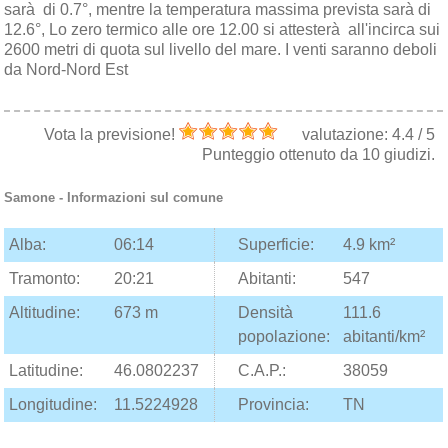
sarà di 0.7°, mentre la temperatura massima prevista sarà di
12.6°, Lo zero termico alle ore 12.00 si attesterà all'incirca sui
2600 metri di quota sul livello del mare. I venti saranno deboli
da Nord-Nord Est
Vota la previsione!
valutazione:
4.4
/
5
Punteggio ottenuto da
10
giudizi.
Samone
- Informazioni sul comune
Alba:
06:14
Superficie:
4.9 km²
Tramonto:
20:21
Abitanti:
547
Altitudine:
673 m
Densità
111.6
popolazione:
abitanti/km²
Latitudine:
46.0802237
C.A.P.:
38059
Longitudine:
11.5224928
Provincia:
TN