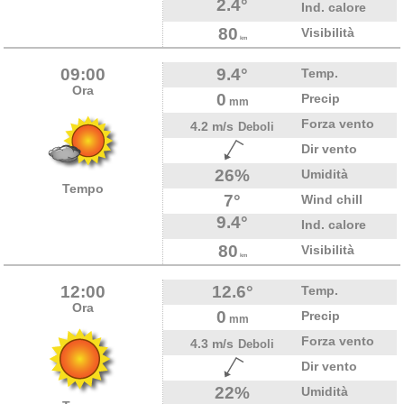
2.4°
Ind. calore
80
Visibilità
km
09:00
9.4°
Temp.
Ora
0
Precip
mm
Forza vento
4.2 m/s
Deboli
Dir vento
26%
Umidità
Tempo
7°
Wind chill
9.4°
Ind. calore
80
Visibilità
km
12:00
12.6°
Temp.
Ora
0
Precip
mm
Forza vento
4.3 m/s
Deboli
Dir vento
22%
Umidità