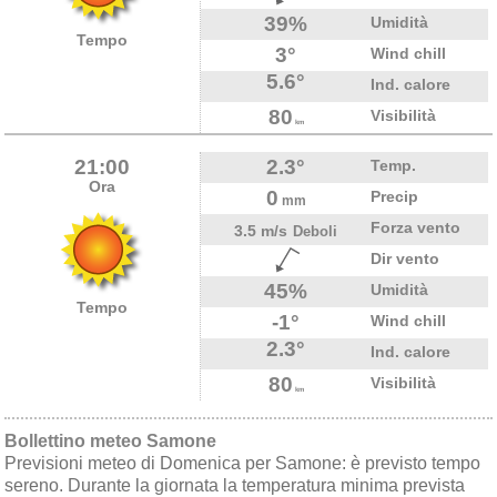
39%
Umidità
Tempo
3°
Wind chill
5.6°
Ind. calore
80
Visibilità
km
21:00
2.3°
Temp.
Ora
0
Precip
mm
Forza vento
3.5 m/s
Deboli
Dir vento
45%
Umidità
Tempo
-1°
Wind chill
2.3°
Ind. calore
80
Visibilità
km
Bollettino meteo Samone
Previsioni meteo di Domenica per Samone: è previsto tempo
sereno. Durante la giornata la temperatura minima prevista