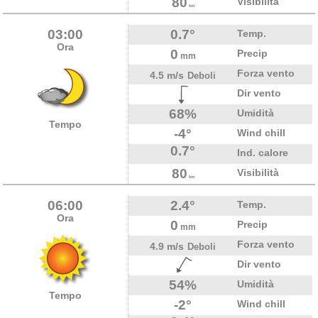
80
Visibilità
km
03:00
0.7°
Temp.
Ora
0
Precip
mm
Forza vento
4.5 m/s
Deboli
Dir vento
68%
Umidità
Tempo
-4°
Wind chill
0.7°
Ind. calore
80
Visibilità
km
06:00
2.4°
Temp.
Ora
0
Precip
mm
Forza vento
4.9 m/s
Deboli
Dir vento
54%
Umidità
Tempo
-2°
Wind chill