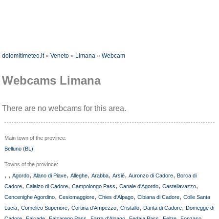
dolomitimeteo.it
»
Veneto
»
Limana
»
Webcam
Webcams Limana
There are no webcams for this area.
Main town of the province:
Belluno (BL)
Towns of the province:
,
,
,
,
,
,
,
,
Agordo
Alano di Piave
Alleghe
Arabba
Arsiè
Auronzo di Cadore
Borca di
,
,
,
,
,
Cadore
Calalzo di Cadore
Campolongo Pass
Canale d'Agordo
Castellavazzo
,
,
,
,
Cencenighe Agordino
Cesiomaggiore
Chies d'Alpago
Cibiana di Cadore
Colle Santa
,
,
,
,
,
Lucia
Comelico Superiore
Cortina d'Ampezzo
Cristallo
Danta di Cadore
Domegge di
,
,
,
,
,
,
,
Cadore
Falcade
Falzarego Pass
Farra d'Alpago
Fedaia Pass
Feltre
Fonzaso