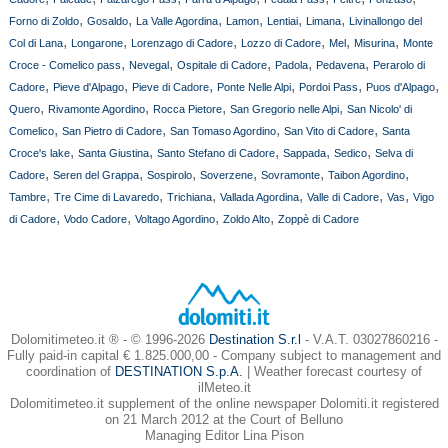
,
,
,
,
,
,
Forno di Zoldo
Gosaldo
La Valle Agordina
Lamon
Lentiai
Limana
Livinallongo del
,
,
,
,
,
,
Col di Lana
Longarone
Lorenzago di Cadore
Lozzo di Cadore
Mel
Misurina
Monte
,
,
,
,
,
Croce - Comelico pass
Nevegal
Ospitale di Cadore
Padola
Pedavena
Perarolo di
,
,
,
,
,
,
Cadore
Pieve d'Alpago
Pieve di Cadore
Ponte Nelle Alpi
Pordoi Pass
Puos d'Alpago
,
,
,
,
Quero
Rivamonte Agordino
Rocca Pietore
San Gregorio nelle Alpi
San Nicolo' di
,
,
,
,
Comelico
San Pietro di Cadore
San Tomaso Agordino
San Vito di Cadore
Santa
,
,
,
,
,
Croce's lake
Santa Giustina
Santo Stefano di Cadore
Sappada
Sedico
Selva di
,
,
,
,
,
,
Cadore
Seren del Grappa
Sospirolo
Soverzene
Sovramonte
Taibon Agordino
,
,
,
,
,
,
Tambre
Tre Cime di Lavaredo
Trichiana
Vallada Agordina
Valle di Cadore
Vas
Vigo
,
,
,
,
di Cadore
Vodo Cadore
Voltago Agordino
Zoldo Alto
Zoppè di Cadore
Dolomitimeteo.it ® - © 1996-2026
Destination S.r.l
- V.A.T. 03027860216 -
Fully paid-in capital € 1.825.000,00 - Company subject to management and
coordination of
DESTINATION S.p.A.
| Weather forecast courtesy of
ilMeteo.it
Dolomitimeteo.it supplement of the online newspaper Dolomiti.it registered
on 21 March 2012 at the Court of Belluno
Managing Editor Lina Pison