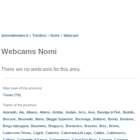
dolomitimeteo.it
»
Trentino
»
Nomi
»
Webcam
Webcams Nomi
There are no webcams for this area.
Main town of the province:
Trento (TN)
Towns of the province:
,
,
,
,
,
,
,
,
,
,
Adamello
Ala
Albiano
Aldeno
Amblar
Andalo
Arco
Avio
Baselga di Pinè
Bedollo
,
,
,
,
,
,
,
,
Bersone
Besenello
Bieno
Bleggio Superiore
Bocenago
Bolbeno
Bondo
Bondone
,
,
,
,
,
,
,
Borgo Valsugana
Bosentino
Breguzzo
Brentonico
Bresimo
Brez
Brione
,
,
,
,
,
,
Caderzone-Terme
Cagnò
Calavino
Calceranica Al Lago
Caldes
Caldonazzo
,
,
,
,
,
,
Calliano
Campitello di Fassa
Campodenno
Canal San Bovo
Canazei
Capriana