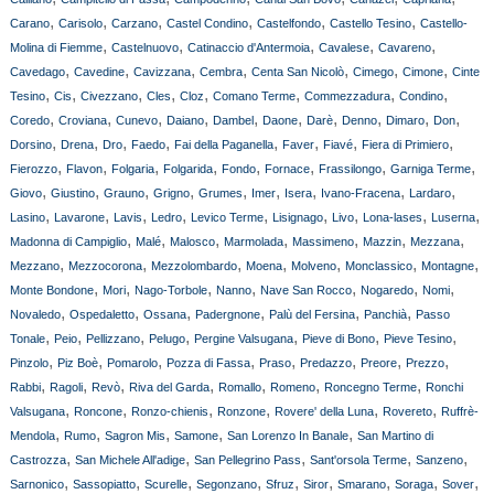
,
,
,
,
,
,
Carano
Carisolo
Carzano
Castel Condino
Castelfondo
Castello Tesino
Castello-
,
,
,
,
,
Molina di Fiemme
Castelnuovo
Catinaccio d'Antermoia
Cavalese
Cavareno
,
,
,
,
,
,
,
Cavedago
Cavedine
Cavizzana
Cembra
Centa San Nicolò
Cimego
Cimone
Cinte
,
,
,
,
,
,
,
,
Tesino
Cis
Civezzano
Cles
Cloz
Comano Terme
Commezzadura
Condino
,
,
,
,
,
,
,
,
,
,
Coredo
Croviana
Cunevo
Daiano
Dambel
Daone
Darè
Denno
Dimaro
Don
,
,
,
,
,
,
,
,
Dorsino
Drena
Dro
Faedo
Fai della Paganella
Faver
Fiavé
Fiera di Primiero
,
,
,
,
,
,
,
,
Fierozzo
Flavon
Folgaria
Folgarida
Fondo
Fornace
Frassilongo
Garniga Terme
,
,
,
,
,
,
,
,
,
Giovo
Giustino
Grauno
Grigno
Grumes
Imer
Isera
Ivano-Fracena
Lardaro
,
,
,
,
,
,
,
,
,
Lasino
Lavarone
Lavis
Ledro
Levico Terme
Lisignago
Livo
Lona-lases
Luserna
,
,
,
,
,
,
,
Madonna di Campiglio
Malé
Malosco
Marmolada
Massimeno
Mazzin
Mezzana
,
,
,
,
,
,
,
Mezzano
Mezzocorona
Mezzolombardo
Moena
Molveno
Monclassico
Montagne
,
,
,
,
,
,
,
Monte Bondone
Mori
Nago-Torbole
Nanno
Nave San Rocco
Nogaredo
Nomi
,
,
,
,
,
,
Novaledo
Ospedaletto
Ossana
Padergnone
Palù del Fersina
Panchià
Passo
,
,
,
,
,
,
,
Tonale
Peio
Pellizzano
Pelugo
Pergine Valsugana
Pieve di Bono
Pieve Tesino
,
,
,
,
,
,
,
,
Pinzolo
Piz Boè
Pomarolo
Pozza di Fassa
Praso
Predazzo
Preore
Prezzo
,
,
,
,
,
,
,
Rabbi
Ragoli
Revò
Riva del Garda
Romallo
Romeno
Roncegno Terme
Ronchi
,
,
,
,
,
,
Valsugana
Roncone
Ronzo-chienis
Ronzone
Rovere' della Luna
Rovereto
Ruffrè-
,
,
,
,
,
Mendola
Rumo
Sagron Mis
Samone
San Lorenzo In Banale
San Martino di
,
,
,
,
,
Castrozza
San Michele All'adige
San Pellegrino Pass
Sant'orsola Terme
Sanzeno
,
,
,
,
,
,
,
,
,
Sarnonico
Sassopiatto
Scurelle
Segonzano
Sfruz
Siror
Smarano
Soraga
Sover