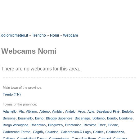
dolomitimeteo.it
»
Trentino
»
Nomi
»
Webcam
Webcams Nomi
There are no webcams for this area.
Main town of the province:
Trento (TN)
Towns of the province:
,
,
,
,
,
,
,
,
,
,
Adamello
Ala
Albiano
Aldeno
Amblar
Andalo
Arco
Avio
Baselga di Pinè
Bedollo
,
,
,
,
,
,
,
,
Bersone
Besenello
Bieno
Bleggio Superiore
Bocenago
Bolbeno
Bondo
Bondone
,
,
,
,
,
,
,
Borgo Valsugana
Bosentino
Breguzzo
Brentonico
Bresimo
Brez
Brione
,
,
,
,
,
,
Caderzone-Terme
Cagnò
Calavino
Calceranica Al Lago
Caldes
Caldonazzo
,
,
,
,
,
,
Calliano
Campitello di Fassa
Campodenno
Canal San Bovo
Canazei
Capriana