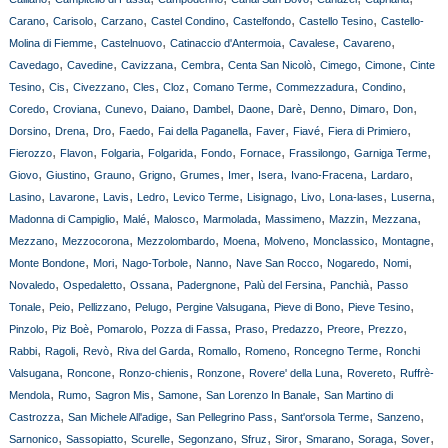
,
,
,
,
,
,
Carano
Carisolo
Carzano
Castel Condino
Castelfondo
Castello Tesino
Castello-
,
,
,
,
,
Molina di Fiemme
Castelnuovo
Catinaccio d'Antermoia
Cavalese
Cavareno
,
,
,
,
,
,
,
Cavedago
Cavedine
Cavizzana
Cembra
Centa San Nicolò
Cimego
Cimone
Cinte
,
,
,
,
,
,
,
,
Tesino
Cis
Civezzano
Cles
Cloz
Comano Terme
Commezzadura
Condino
,
,
,
,
,
,
,
,
,
,
Coredo
Croviana
Cunevo
Daiano
Dambel
Daone
Darè
Denno
Dimaro
Don
,
,
,
,
,
,
,
,
Dorsino
Drena
Dro
Faedo
Fai della Paganella
Faver
Fiavé
Fiera di Primiero
,
,
,
,
,
,
,
,
Fierozzo
Flavon
Folgaria
Folgarida
Fondo
Fornace
Frassilongo
Garniga Terme
,
,
,
,
,
,
,
,
,
Giovo
Giustino
Grauno
Grigno
Grumes
Imer
Isera
Ivano-Fracena
Lardaro
,
,
,
,
,
,
,
,
,
Lasino
Lavarone
Lavis
Ledro
Levico Terme
Lisignago
Livo
Lona-lases
Luserna
,
,
,
,
,
,
,
Madonna di Campiglio
Malé
Malosco
Marmolada
Massimeno
Mazzin
Mezzana
,
,
,
,
,
,
,
Mezzano
Mezzocorona
Mezzolombardo
Moena
Molveno
Monclassico
Montagne
,
,
,
,
,
,
,
Monte Bondone
Mori
Nago-Torbole
Nanno
Nave San Rocco
Nogaredo
Nomi
,
,
,
,
,
,
Novaledo
Ospedaletto
Ossana
Padergnone
Palù del Fersina
Panchià
Passo
,
,
,
,
,
,
,
Tonale
Peio
Pellizzano
Pelugo
Pergine Valsugana
Pieve di Bono
Pieve Tesino
,
,
,
,
,
,
,
,
Pinzolo
Piz Boè
Pomarolo
Pozza di Fassa
Praso
Predazzo
Preore
Prezzo
,
,
,
,
,
,
,
Rabbi
Ragoli
Revò
Riva del Garda
Romallo
Romeno
Roncegno Terme
Ronchi
,
,
,
,
,
,
Valsugana
Roncone
Ronzo-chienis
Ronzone
Rovere' della Luna
Rovereto
Ruffrè-
,
,
,
,
,
Mendola
Rumo
Sagron Mis
Samone
San Lorenzo In Banale
San Martino di
,
,
,
,
,
Castrozza
San Michele All'adige
San Pellegrino Pass
Sant'orsola Terme
Sanzeno
,
,
,
,
,
,
,
,
,
Sarnonico
Sassopiatto
Scurelle
Segonzano
Sfruz
Siror
Smarano
Soraga
Sover