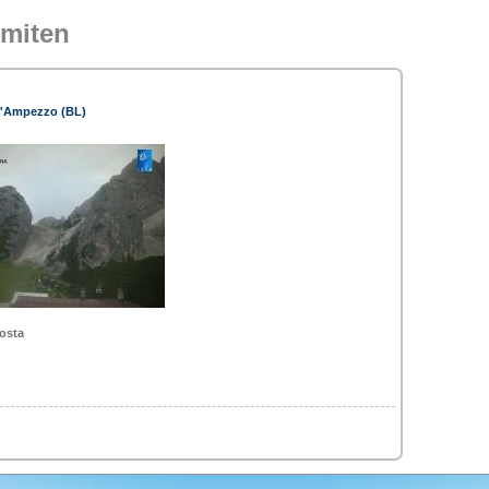
miten
d'Ampezzo (BL)
osta