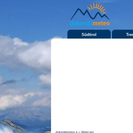
Südtirol
Tre
dolomitimeteo.it
»
Webcam