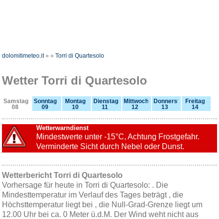
dolomitimeteo.it
»
»
Torri di Quartesolo
Wetter Torri di Quartesolo
Samstag
Sonntag
Montag
Dienstag
Mittwoch
Donnerstag
Freitag
08
09
10
11
12
13
14
Wetterwarndienst
Mindestwerte unter -15°C, Achtung Frostgefahr.
Verminderte Sicht durch Nebel oder Dunst.
Wetterbericht Torri di Quartesolo
Vorhersage für heute in Torri di Quartesolo: . Die
Mindesttemperatur im Verlauf des Tages beträgt , die
Höchsttemperatur liegt bei , die Null-Grad-Grenze liegt um
12.00 Uhr bei ca. 0 Meter ü.d.M. Der Wind weht nicht aus