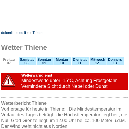
dolomitimeteo.it
»
»
Thiene
Wetter Thiene
Freitag
Samstag
Sonntag
Montag
Dienstag
Mittwoch
Donnerstag
07
08
09
10
11
12
13
Wetterwarndienst
Mindestwerte unter -15°C, Achtung Frostgefahr.
Verminderte Sicht durch Nebel oder Dunst.
Wetterbericht Thiene
Vorhersage für heute in Thiene: . Die Mindesttemperatur im
Verlauf des Tages beträgt , die Höchsttemperatur liegt bei , die
Null-Grad-Grenze liegt um 12.00 Uhr bei ca. 100 Meter ü.d.M.
Der Wind weht nicht aus Norden