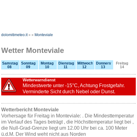
dolomitimeteo.it
»
»
Monteviale
Wetter Monteviale
Samstag
Sonntag
Montag
Dienstag
Mittwoch
Donnerstag
Freitag
08
09
10
11
12
13
14
Wetterwarndienst
Mindestwerte unter -15°C, Achtung Frostgefahr.
Verminderte Sicht durch Nebel oder Dunst.
Wetterbericht Monteviale
Vorhersage für Freitag in Monteviale: . Die Mindesttemperatur
im Verlauf des Tages beträgt , die Höchsttemperatur liegt bei ,
die Null-Grad-Grenze liegt um 12.00 Uhr bei ca. 100 Meter
ü.d.M. Der Wind weht nicht aus Norden