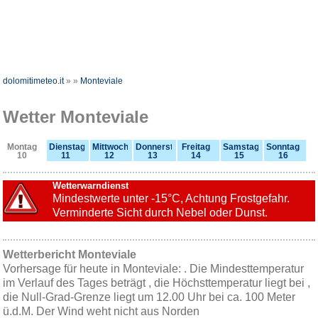
dolomitimeteo.it
»
»
Monteviale
Wetter Monteviale
Montag
Dienstag
Mittwoch
Donnerstag
Freitag
Samstag
Sonntag
10
11
12
13
14
15
16
Wetterwarndienst
Mindestwerte unter -15°C, Achtung Frostgefahr.
Verminderte Sicht durch Nebel oder Dunst.
Wetterbericht Monteviale
Vorhersage für heute in Monteviale: . Die Mindesttemperatur
im Verlauf des Tages beträgt , die Höchsttemperatur liegt bei ,
die Null-Grad-Grenze liegt um 12.00 Uhr bei ca. 100 Meter
ü.d.M. Der Wind weht nicht aus Norden