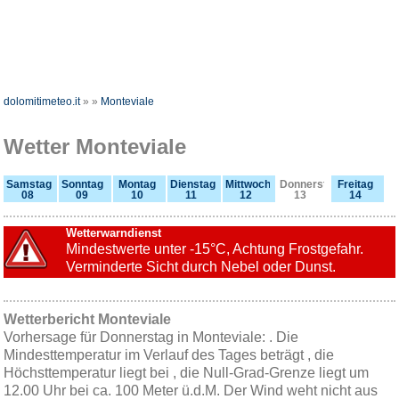
dolomitimeteo.it
»
»
Monteviale
Wetter Monteviale
Samstag
Sonntag
Montag
Dienstag
Mittwoch
Donnerstag
Freitag
08
09
10
11
12
13
14
Wetterwarndienst
Mindestwerte unter -15°C, Achtung Frostgefahr.
Verminderte Sicht durch Nebel oder Dunst.
Wetterbericht Monteviale
Vorhersage für Donnerstag in Monteviale: . Die
Mindesttemperatur im Verlauf des Tages beträgt , die
Höchsttemperatur liegt bei , die Null-Grad-Grenze liegt um
12.00 Uhr bei ca. 100 Meter ü.d.M. Der Wind weht nicht aus