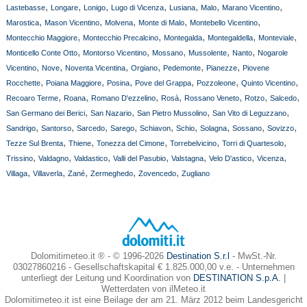
,
,
,
,
,
,
,
Lastebasse
Longare
Lonigo
Lugo di Vicenza
Lusiana
Malo
Marano Vicentino
,
,
,
,
,
Marostica
Mason Vicentino
Molvena
Monte di Malo
Montebello Vicentino
,
,
,
,
,
Montecchio Maggiore
Montecchio Precalcino
Montegalda
Montegaldella
Monteviale
,
,
,
,
,
Monticello Conte Otto
Montorso Vicentino
Mossano
Mussolente
Nanto
Nogarole
,
,
,
,
,
,
Vicentino
Nove
Noventa Vicentina
Orgiano
Pedemonte
Pianezze
Piovene
,
,
,
,
,
,
Rocchette
Poiana Maggiore
Posina
Pove del Grappa
Pozzoleone
Quinto Vicentino
,
,
,
,
,
,
,
Recoaro Terme
Roana
Romano D'ezzelino
Rosà
Rossano Veneto
Rotzo
Salcedo
,
,
,
,
San Germano dei Berici
San Nazario
San Pietro Mussolino
San Vito di Leguzzano
,
,
,
,
,
,
,
,
,
Sandrigo
Santorso
Sarcedo
Sarego
Schiavon
Schio
Solagna
Sossano
Sovizzo
,
,
,
,
,
Tezze Sul Brenta
Thiene
Tonezza del Cimone
Torrebelvicino
Torri di Quartesolo
,
,
,
,
,
,
,
Trissino
Valdagno
Valdastico
Valli del Pasubio
Valstagna
Velo D'astico
Vicenza
,
,
,
,
,
Villaga
Villaverla
Zané
Zermeghedo
Zovencedo
Zugliano
Dolomitimeteo.it ® - © 1996-2026
Destination S.r.l
- MwSt.-Nr.
03027860216 - Gesellschaftskapital € 1.825.000,00 v.e. - Unternehmen
unterliegt der Leitung und Koordination von
DESTINATION S.p.A.
|
Wetterdaten von ilMeteo.it
Dolomitimeteo.it ist eine Beilage der am 21. März 2012 beim Landesgericht