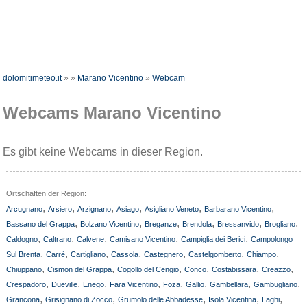
dolomitimeteo.it
»
»
Marano Vicentino
»
Webcam
Webcams Marano Vicentino
Es gibt keine Webcams in dieser Region.
Ortschaften der Region:
,
,
,
,
,
,
Arcugnano
Arsiero
Arzignano
Asiago
Asigliano Veneto
Barbarano Vicentino
,
,
,
,
,
,
Bassano del Grappa
Bolzano Vicentino
Breganze
Brendola
Bressanvido
Brogliano
,
,
,
,
,
Caldogno
Caltrano
Calvene
Camisano Vicentino
Campiglia dei Berici
Campolongo
,
,
,
,
,
,
,
Sul Brenta
Carrè
Cartigliano
Cassola
Castegnero
Castelgomberto
Chiampo
,
,
,
,
,
,
Chiuppano
Cismon del Grappa
Cogollo del Cengio
Conco
Costabissara
Creazzo
,
,
,
,
,
,
,
,
Crespadoro
Dueville
Enego
Fara Vicentino
Foza
Gallio
Gambellara
Gambugliano
,
,
,
,
,
Grancona
Grisignano di Zocco
Grumolo delle Abbadesse
Isola Vicentina
Laghi