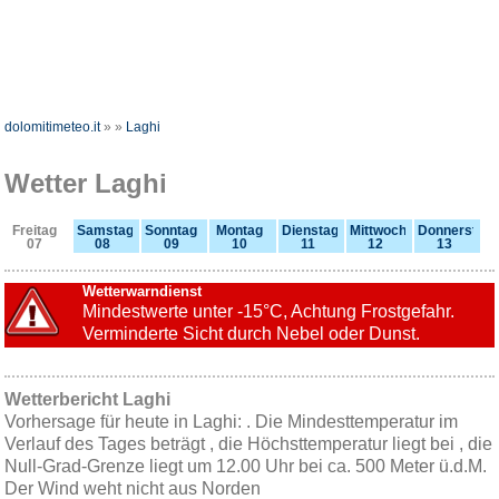
dolomitimeteo.it
»
»
Laghi
Wetter Laghi
Freitag
Samstag
Sonntag
Montag
Dienstag
Mittwoch
Donnerstag
07
08
09
10
11
12
13
Wetterwarndienst
Mindestwerte unter -15°C, Achtung Frostgefahr.
Verminderte Sicht durch Nebel oder Dunst.
Wetterbericht Laghi
Vorhersage für heute in Laghi: . Die Mindesttemperatur im
Verlauf des Tages beträgt , die Höchsttemperatur liegt bei , die
Null-Grad-Grenze liegt um 12.00 Uhr bei ca. 500 Meter ü.d.M.
Der Wind weht nicht aus Norden