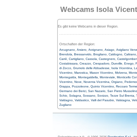
Webcams Isola Vicent
Es gibt keine Webcams in dieser Region.
Ortschaften der Region:
,
,
,
,
Arcugnano
Arsiero
Arzignano
Asiago
Asigliano Ven
,
,
,
,
Brendola
Bressanvido
Brogliano
Caldogno
Caltrano
,
,
,
,
Carrè
Cartigliano
Cassola
Castegnero
Castelgomber
,
,
,
,
,
Costabissara
Creazzo
Crespadoro
Dueville
Enego
F
,
,
,
di Zocco
Grumolo delle Abbadesse
Isola Vicentina
L
,
,
,
,
Vicentino
Marostica
Mason Vicentino
Molvena
Monte
,
,
,
Montegalda
Montegaldella
Monteviale
Monticello Co
,
,
,
,
Vicentino
Nove
Noventa Vicentina
Orgiano
Pedemo
,
,
,
Grappa
Pozzoleone
Quinto Vicentino
Recoaro Term
,
,
Germano dei Berici
San Nazario
San Pietro Mussolin
,
,
,
,
,
Schio
Solagna
Sossano
Sovizzo
Tezze Sul Brenta
,
,
,
,
Valdagno
Valdastico
Valli del Pasubio
Valstagna
Vel
Zugliano