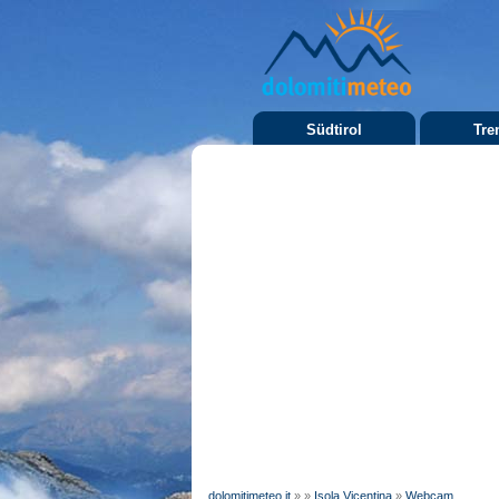
Südtirol
Tre
dolomitimeteo.it
»
»
Isola Vicentina
»
Webcam