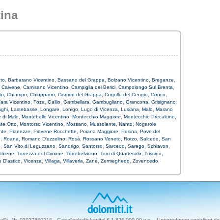
ina
,
,
,
,
,
eto
Barbarano Vicentino
Bassano del Grappa
Bolzano Vicentino
Breganze
,
,
,
,
,
Calvene
Camisano Vicentino
Campiglia dei Berici
Campolongo Sul Brenta
,
,
,
,
,
,
to
Chiampo
Chiuppano
Cismon del Grappa
Cogollo del Cengio
Conco
,
,
,
,
,
,
ara Vicentino
Foza
Gallio
Gambellara
Gambugliano
Grancona
Grisignano
,
,
,
,
,
,
,
aghi
Lastebasse
Longare
Lonigo
Lugo di Vicenza
Lusiana
Malo
Marano
,
,
,
,
 di Malo
Montebello Vicentino
Montecchio Maggiore
Montecchio Precalcino
,
,
,
,
,
nte Otto
Montorso Vicentino
Mossano
Mussolente
Nanto
Nogarole
,
,
,
,
,
nte
Pianezze
Piovene Rocchette
Poiana Maggiore
Posina
Pove del
,
,
,
,
,
,
,
e
Roana
Romano D'ezzelino
Rosà
Rossano Veneto
Rotzo
Salcedo
San
,
,
,
,
,
,
,
o
San Vito di Leguzzano
Sandrigo
Santorso
Sarcedo
Sarego
Schiavon
,
,
,
,
,
Thiene
Tonezza del Cimone
Torrebelvicino
Torri di Quartesolo
Trissino
,
,
,
,
,
,
,
o D'astico
Vicenza
Villaga
Villaverla
Zané
Zermeghedo
Zovencedo