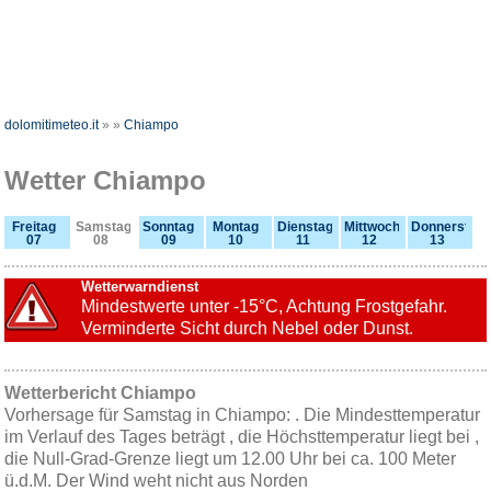
dolomitimeteo.it
»
»
Chiampo
Wetter Chiampo
Freitag
Samstag
Sonntag
Montag
Dienstag
Mittwoch
Donnerstag
07
08
09
10
11
12
13
Wetterwarndienst
Mindestwerte unter -15°C, Achtung Frostgefahr.
Verminderte Sicht durch Nebel oder Dunst.
Wetterbericht Chiampo
Vorhersage für Samstag in Chiampo: . Die Mindesttemperatur
im Verlauf des Tages beträgt , die Höchsttemperatur liegt bei ,
die Null-Grad-Grenze liegt um 12.00 Uhr bei ca. 100 Meter
ü.d.M. Der Wind weht nicht aus Norden