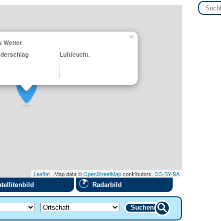
×
s Wetter
ederschlag
Luftfeucht.
Leaflet
| Map data ©
OpenStreetMap
contributors,
CC-BY-SA
tellitenbild
Radarbild
Suchen