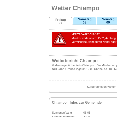
Wetter Chiampo
Samstag
Sonntag
Freitag
08
09
07
Wetterwarndienst
Mindestwerte unter -15°C, Achtung 
Verminderte Sicht durch Nebel oder
Wetterbericht Chiampo
Vorhersage für heute in Chiampo: . Die Mindesttempe
Null-Grad-Grenze liegt um 12.00 Uhr bei ca. 100 M
Kursprognosen Wetter
Chiampo
- Infos zur Gemeinde
Sonnenaufgang:
06:05
Sonnenuntergang:
20:35