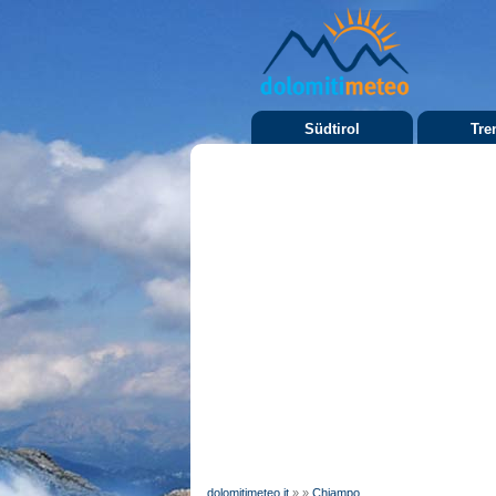
Südtirol
Tre
dolomitimeteo.it
»
»
Chiampo