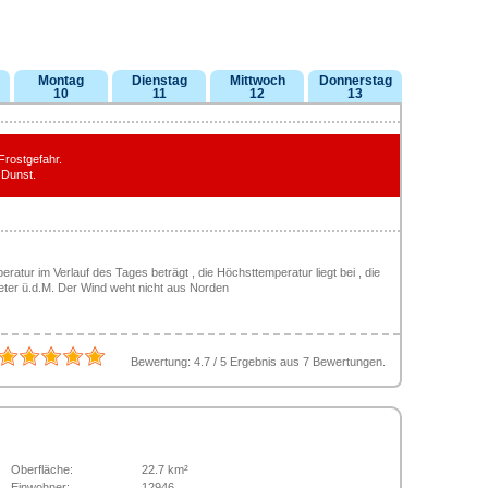
Montag
Dienstag
Mittwoch
Donnerstag
10
11
12
13
Frostgefahr.
 Dunst.
ratur im Verlauf des Tages beträgt , die Höchsttemperatur liegt bei , die
eter ü.d.M. Der Wind weht nicht aus Norden
Bewertung:
4.7
/
5
Ergebnis aus
7
Bewertungen.
Oberfläche:
22.7 km²
Einwohner:
12946