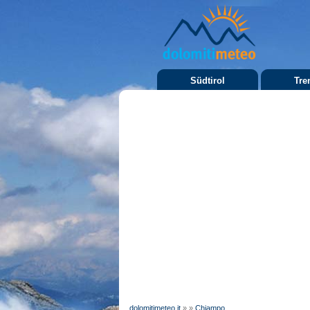
Südtirol
Tre
dolomitimeteo.it
»
»
Chiampo