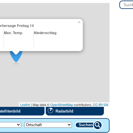
×
rhersage Freitag 14
Max. Temp.
Niederschlag
Leaflet
| Map data ©
OpenStreetMap
contributors,
CC-BY-SA
tellitenbild
Radarbild
Suchen