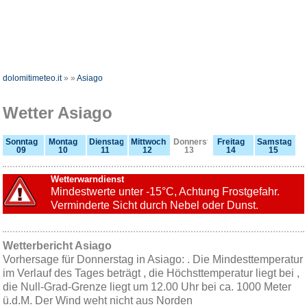
dolomitimeteo.it
»
»
Asiago
Wetter Asiago
Sonntag
Montag
Dienstag
Mittwoch
Donnerstag
Freitag
Samstag
09
10
11
12
13
14
15
Wetterwarndienst
Mindestwerte unter -15°C, Achtung Frostgefahr.
Verminderte Sicht durch Nebel oder Dunst.
Wetterbericht Asiago
Vorhersage für Donnerstag in Asiago: . Die Mindesttemperatur
im Verlauf des Tages beträgt , die Höchsttemperatur liegt bei ,
die Null-Grad-Grenze liegt um 12.00 Uhr bei ca. 1000 Meter
ü.d.M. Der Wind weht nicht aus Norden